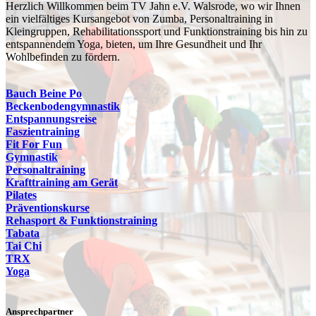
Herzlich Willkommen beim TV Jahn e.V. Walsrode, wo wir Ihnen
ein vielfältiges Kursangebot von Zumba, Personaltraining in
Kleingruppen, Rehabilitationssport und Funktionstraining bis hin zu
entspannendem Yoga, bieten, um Ihre Gesundheit und Ihr
Wohlbefinden zu fördern.
Bauch Beine Po
Beckenbodengymnastik
Entspannungsreise
Faszientraining
Fit For Fun
Gymnastik
Personaltraining
Krafttraining am Gerät
Pilates
Präventionskurse
Rehasport & Funktionstraining
Tabata
Tai Chi
TRX
Yoga
Ansprechpartner