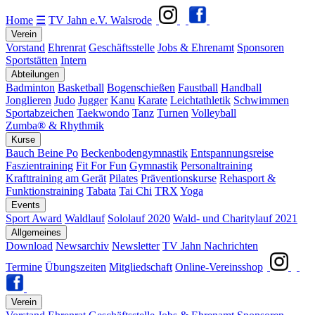
Home
☰
TV Jahn e.V. Walsrode
Verein
Vorstand
Ehrenrat
Geschäftsstelle
Jobs & Ehrenamt
Sponsoren
Sportstätten
Intern
Abteilungen
Badminton
Basketball
Bogenschießen
Faustball
Handball
Jonglieren
Judo
Jugger
Kanu
Karate
Leichtathletik
Schwimmen
Sportabzeichen
Taekwondo
Tanz
Turnen
Volleyball
Zumba® & Rhythmik
Kurse
Bauch Beine Po
Beckenbodengymnastik
Entspannungsreise
Faszientraining
Fit For Fun
Gymnastik
Personaltraining
Krafttraining am Gerät
Pilates
Präventionskurse
Rehasport &
Funktionstraining
Tabata
Tai Chi
TRX
Yoga
Events
Sport Award
Waldlauf
Sololauf 2020
Wald- und Charitylauf 2021
Allgemeines
Download
Newsarchiv
Newsletter
TV Jahn Nachrichten
Termine
Übungszeiten
Mitgliedschaft
Online-Vereinsshop
Verein