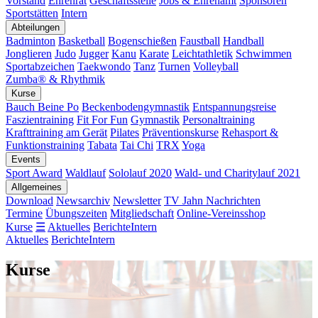
Vorstand
Ehrenrat
Geschäftsstelle
Jobs & Ehrenamt
Sponsoren
Sportstätten
Intern
Abteilungen
Badminton
Basketball
Bogenschießen
Faustball
Handball
Jonglieren
Judo
Jugger
Kanu
Karate
Leichtathletik
Schwimmen
Sportabzeichen
Taekwondo
Tanz
Turnen
Volleyball
Zumba® & Rhythmik
Kurse
Bauch Beine Po
Beckenbodengymnastik
Entspannungsreise
Faszientraining
Fit For Fun
Gymnastik
Personaltraining
Krafttraining am Gerät
Pilates
Präventionskurse
Rehasport &
Funktionstraining
Tabata
Tai Chi
TRX
Yoga
Events
Sport Award
Waldlauf
Sololauf 2020
Wald- und Charitylauf 2021
Allgemeines
Download
Newsarchiv
Newsletter
TV Jahn Nachrichten
Termine
Übungszeiten
Mitgliedschaft
Online-Vereinsshop
Kurse
☰
Aktuelles
Berichte
Intern
Aktuelles
Berichte
Intern
Kurse