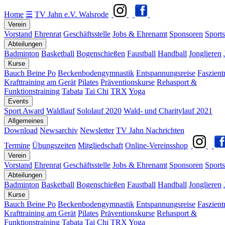
Home
☰
TV Jahn e.V. Walsrode
Verein
Vorstand
Ehrenrat
Geschäftsstelle
Jobs & Ehrenamt
Sponsoren
Sports
Abteilungen
Badminton
Basketball
Bogenschießen
Faustball
Handball
Jonglieren
Kurse
Bauch Beine Po
Beckenbodengymnastik
Entspannungsreise
Faszient
Krafttraining am Gerät
Pilates
Präventionskurse
Rehasport &
Funktionstraining
Tabata
Tai Chi
TRX
Yoga
Events
Sport Award
Waldlauf
Sololauf 2020
Wald- und Charitylauf 2021
Allgemeines
Download
Newsarchiv
Newsletter
TV Jahn Nachrichten
Termine
Übungszeiten
Mitgliedschaft
Online-Vereinsshop
Verein
Vorstand
Ehrenrat
Geschäftsstelle
Jobs & Ehrenamt
Sponsoren
Sports
Abteilungen
Badminton
Basketball
Bogenschießen
Faustball
Handball
Jonglieren
Kurse
Bauch Beine Po
Beckenbodengymnastik
Entspannungsreise
Faszient
Krafttraining am Gerät
Pilates
Präventionskurse
Rehasport &
Funktionstraining
Tabata
Tai Chi
TRX
Yoga