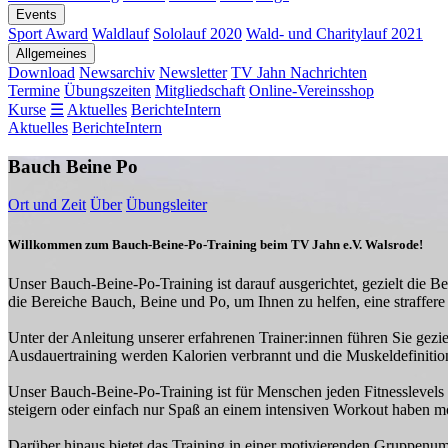
Events
Sport Award
Waldlauf
Sololauf 2020
Wald- und Charitylauf 2021
Allgemeines
Download
Newsarchiv
Newsletter
TV Jahn Nachrichten
Termine
Übungszeiten
Mitgliedschaft
Online-Vereinsshop
Kurse
☰
Aktuelles
Berichte
Intern
Aktuelles
Berichte
Intern
Bauch Beine Po
Ort und Zeit
Über
Übungsleiter
Willkommen zum Bauch-Beine-Po-Training beim TV Jahn e.V. Walsrode!
Unser Bauch-Beine-Po-Training ist darauf ausgerichtet, gezielt die Be
die Bereiche Bauch, Beine und Po, um Ihnen zu helfen, eine straffere 
Unter der Anleitung unserer erfahrenen Trainer:innen führen Sie gez
Ausdauertraining werden Kalorien verbrannt und die Muskeldefinition
Unser Bauch-Beine-Po-Training ist für Menschen jeden Fitnesslevels 
steigern oder einfach nur Spaß an einem intensiven Workout haben möc
Darüber hinaus bietet das Training in einer motivierenden Gruppenum