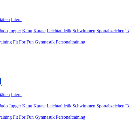
tätten
Intern
Judo
Jugger
Kanu
Karate
Leichtathletik
Schwimmen
Sportabzeichen
T
raining
Fit For Fun
Gymnastik
Personaltraining
tätten
Intern
Judo
Jugger
Kanu
Karate
Leichtathletik
Schwimmen
Sportabzeichen
T
raining
Fit For Fun
Gymnastik
Personaltraining