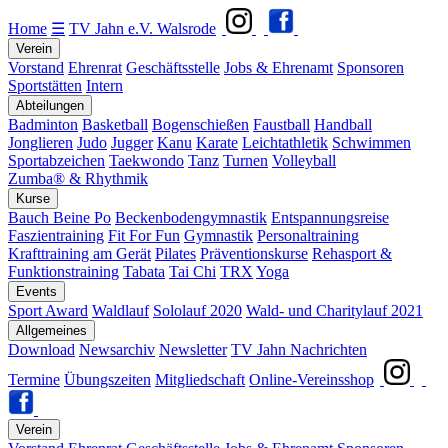
Home
☰
TV Jahn e.V. Walsrode
Verein
Vorstand
Ehrenrat
Geschäftsstelle
Jobs & Ehrenamt
Sponsoren
Sportstätten
Intern
Abteilungen
Badminton
Basketball
Bogenschießen
Faustball
Handball
Jonglieren
Judo
Jugger
Kanu
Karate
Leichtathletik
Schwimmen
Sportabzeichen
Taekwondo
Tanz
Turnen
Volleyball
Zumba® & Rhythmik
Kurse
Bauch Beine Po
Beckenbodengymnastik
Entspannungsreise
Faszientraining
Fit For Fun
Gymnastik
Personaltraining
Krafttraining am Gerät
Pilates
Präventionskurse
Rehasport &
Funktionstraining
Tabata
Tai Chi
TRX
Yoga
Events
Sport Award
Waldlauf
Sololauf 2020
Wald- und Charitylauf 2021
Allgemeines
Download
Newsarchiv
Newsletter
TV Jahn Nachrichten
Termine
Übungszeiten
Mitgliedschaft
Online-Vereinsshop
Verein