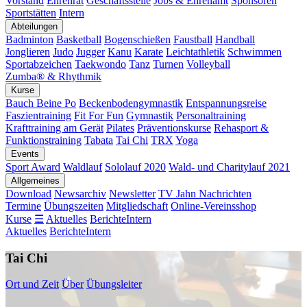
Vorstand
Ehrenrat
Geschäftsstelle
Jobs & Ehrenamt
Sponsoren
Sportstätten
Intern
Abteilungen
Badminton
Basketball
Bogenschießen
Faustball
Handball
Jonglieren
Judo
Jugger
Kanu
Karate
Leichtathletik
Schwimmen
Sportabzeichen
Taekwondo
Tanz
Turnen
Volleyball
Zumba® & Rhythmik
Kurse
Bauch Beine Po
Beckenbodengymnastik
Entspannungsreise
Faszientraining
Fit For Fun
Gymnastik
Personaltraining
Krafttraining am Gerät
Pilates
Präventionskurse
Rehasport &
Funktionstraining
Tabata
Tai Chi
TRX
Yoga
Events
Sport Award
Waldlauf
Sololauf 2020
Wald- und Charitylauf 2021
Allgemeines
Download
Newsarchiv
Newsletter
TV Jahn Nachrichten
Termine
Übungszeiten
Mitgliedschaft
Online-Vereinsshop
Kurse
☰
Aktuelles
Berichte
Intern
Aktuelles
Berichte
Intern
Tai Chi
Ort und Zeit
Über
Übungsleiter