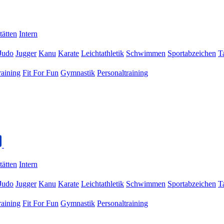
tätten
Intern
Judo
Jugger
Kanu
Karate
Leichtathletik
Schwimmen
Sportabzeichen
T
raining
Fit For Fun
Gymnastik
Personaltraining
tätten
Intern
Judo
Jugger
Kanu
Karate
Leichtathletik
Schwimmen
Sportabzeichen
T
raining
Fit For Fun
Gymnastik
Personaltraining