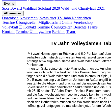
Events
Sport Award
Waldlauf
Sololauf 2020
Wald- und Charitylauf 2021
Allgemeines
Download
Newsarchiv
Newsletter
TV Jahn Nachrichten
Termine
Übungszeiten
Mitgliedschaft
Online-Vereinsshop
Volleyball
☰
Kontakt
Termine
Übungszeiten
Berichte
Teams
Kontakt
Termine
Übungszeiten
Berichte
Teams