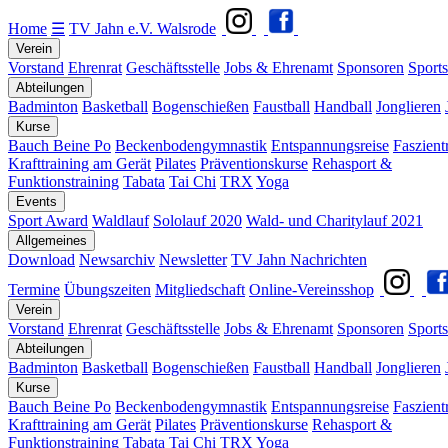
Home
☰
TV Jahn e.V. Walsrode
Verein
Vorstand
Ehrenrat
Geschäftsstelle
Jobs & Ehrenamt
Sponsoren
Sports
Abteilungen
Badminton
Basketball
Bogenschießen
Faustball
Handball
Jonglieren
Kurse
Bauch Beine Po
Beckenbodengymnastik
Entspannungsreise
Faszient
Krafttraining am Gerät
Pilates
Präventionskurse
Rehasport &
Funktionstraining
Tabata
Tai Chi
TRX
Yoga
Events
Sport Award
Waldlauf
Sololauf 2020
Wald- und Charitylauf 2021
Allgemeines
Download
Newsarchiv
Newsletter
TV Jahn Nachrichten
Termine
Übungszeiten
Mitgliedschaft
Online-Vereinsshop
Verein
Vorstand
Ehrenrat
Geschäftsstelle
Jobs & Ehrenamt
Sponsoren
Sports
Abteilungen
Badminton
Basketball
Bogenschießen
Faustball
Handball
Jonglieren
Kurse
Bauch Beine Po
Beckenbodengymnastik
Entspannungsreise
Faszient
Krafttraining am Gerät
Pilates
Präventionskurse
Rehasport &
Funktionstraining
Tabata
Tai Chi
TRX
Yoga