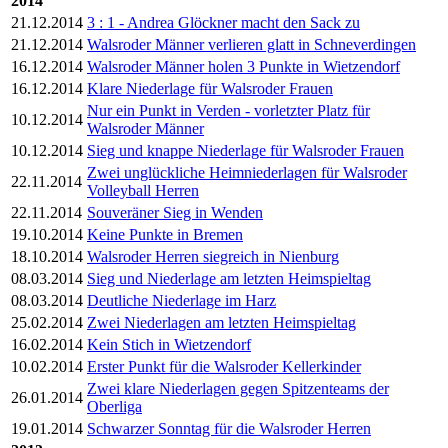
2014
21.12.2014
3 : 1 - Andrea Glöckner macht den Sack zu
21.12.2014
Walsroder Männer verlieren glatt in Schneverdingen
16.12.2014
Walsroder Männer holen 3 Punkte in Wietzendorf
16.12.2014
Klare Niederlage für Walsroder Frauen
Nur ein Punkt in Verden - vorletzter Platz für
10.12.2014
Walsroder Männer
10.12.2014
Sieg und knappe Niederlage für Walsroder Frauen
Zwei unglückliche Heimniederlagen für Walsroder
22.11.2014
Volleyball Herren
22.11.2014
Souveräner Sieg in Wenden
19.10.2014
Keine Punkte in Bremen
18.10.2014
Walsroder Herren siegreich in Nienburg
08.03.2014
Sieg und Niederlage am letzten Heimspieltag
08.03.2014
Deutliche Niederlage im Harz
25.02.2014
Zwei Niederlagen am letzten Heimspieltag
16.02.2014
Kein Stich in Wietzendorf
10.02.2014
Erster Punkt für die Walsroder Kellerkinder
Zwei klare Niederlagen gegen Spitzenteams der
26.01.2014
Oberliga
19.01.2014
Schwarzer Sonntag für die Walsroder Herren