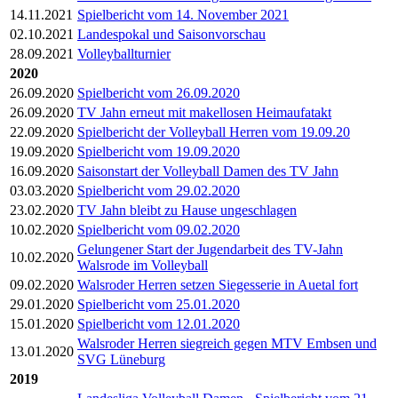
14.11.2021
Spielbericht vom 14. November 2021
02.10.2021
Landespokal und Saisonvorschau
28.09.2021
Volleyballturnier
2020
26.09.2020
Spielbericht vom 26.09.2020
26.09.2020
TV Jahn erneut mit makellosen Heimaufatakt
22.09.2020
Spielbericht der Volleyball Herren vom 19.09.20
19.09.2020
Spielbericht vom 19.09.2020
16.09.2020
Saisonstart der Volleyball Damen des TV Jahn
03.03.2020
Spielbericht vom 29.02.2020
23.02.2020
TV Jahn bleibt zu Hause ungeschlagen
10.02.2020
Spielbericht vom 09.02.2020
Gelungener Start der Jugendarbeit des TV-Jahn
10.02.2020
Walsrode im Volleyball
09.02.2020
Walsroder Herren setzen Siegesserie in Auetal fort
29.01.2020
Spielbericht vom 25.01.2020
15.01.2020
Spielbericht vom 12.01.2020
Walsroder Herren siegreich gegen MTV Embsen und
13.01.2020
SVG Lüneburg
2019