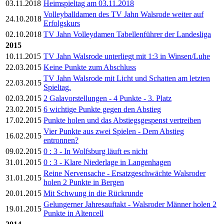
03.11.2018
Heimspieltag am 03.11.2018
Volleyballdamen des TV Jahn Walsrode weiter auf
24.10.2018
Erfolgskurs
02.10.2018
TV Jahn Volleydamen Tabellenführer der Landesliga
2015
10.11.2015
TV Jahn Walsrode unterliegt mit 1:3 in Winsen/Luhe
22.03.2015
Keine Punkte zum Abschluss
TV Jahn Walsrode mit Licht und Schatten am letzten
22.03.2015
Spieltag.
02.03.2015
2 Galavorstellungen - 4 Punkte - 3. Platz
23.02.2015
6 wichtige Punkte gegen den Abstieg
17.02.2015
Punkte holen und das Abstiegsgespenst vertreiben
Vier Punkte aus zwei Spielen - Dem Abstieg
16.02.2015
entronnen?
09.02.2015
0 : 3 - In Wolfsburg läuft es nicht
31.01.2015
0 : 3 - Klare Niederlage in Langenhagen
Reine Nervensache - Ersatzgeschwächte Walsroder
31.01.2015
holen 2 Punkte in Bergen
20.01.2015
Mit Schwung in die Rückrunde
Gelungerner Jahresauftakt - Walsroder Männer holen 2
19.01.2015
Punkte in Altencell