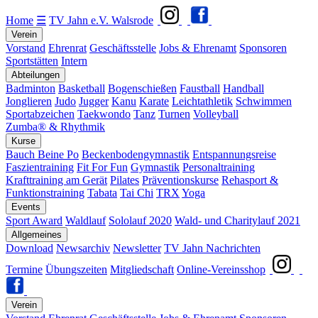
Home
☰
TV Jahn e.V. Walsrode
Verein
Vorstand
Ehrenrat
Geschäftsstelle
Jobs & Ehrenamt
Sponsoren
Sportstätten
Intern
Abteilungen
Badminton
Basketball
Bogenschießen
Faustball
Handball
Jonglieren
Judo
Jugger
Kanu
Karate
Leichtathletik
Schwimmen
Sportabzeichen
Taekwondo
Tanz
Turnen
Volleyball
Zumba® & Rhythmik
Kurse
Bauch Beine Po
Beckenbodengymnastik
Entspannungsreise
Faszientraining
Fit For Fun
Gymnastik
Personaltraining
Krafttraining am Gerät
Pilates
Präventionskurse
Rehasport &
Funktionstraining
Tabata
Tai Chi
TRX
Yoga
Events
Sport Award
Waldlauf
Sololauf 2020
Wald- und Charitylauf 2021
Allgemeines
Download
Newsarchiv
Newsletter
TV Jahn Nachrichten
Termine
Übungszeiten
Mitgliedschaft
Online-Vereinsshop
Verein