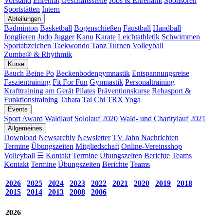
Vorstand
Ehrenrat
Geschäftsstelle
Jobs & Ehrenamt
Sponsoren
Sportstätten
Intern
Abteilungen
Badminton
Basketball
Bogenschießen
Faustball
Handball
Jonglieren
Judo
Jugger
Kanu
Karate
Leichtathletik
Schwimmen
Sportabzeichen
Taekwondo
Tanz
Turnen
Volleyball
Zumba® & Rhythmik
Kurse
Bauch Beine Po
Beckenbodengymnastik
Entspannungsreise
Faszientraining
Fit For Fun
Gymnastik
Personaltraining
Krafttraining am Gerät
Pilates
Präventionskurse
Rehasport &
Funktionstraining
Tabata
Tai Chi
TRX
Yoga
Events
Sport Award
Waldlauf
Sololauf 2020
Wald- und Charitylauf 2021
Allgemeines
Download
Newsarchiv
Newsletter
TV Jahn Nachrichten
Termine
Übungszeiten
Mitgliedschaft
Online-Vereinsshop
Volleyball
☰
Kontakt
Termine
Übungszeiten
Berichte
Teams
Kontakt
Termine
Übungszeiten
Berichte
Teams
2026
2025
2024
2023
2022
2021
2020
2019
2018
2015
2014
2013
2008
2006
2026