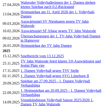
Walsroder Volleyballerinnen der 1. Damen drehen
27.04.2026
letzten Spieltag nach 0:2-Rückstand
Heimspieltag am 11. April 2026 der 1. Volleyball-
13.04.2026
Damen
Auswärtsspiel SV Nienhagen gegen TV Jahn
09.03.2026
Walsrode
16.02.2026
Auswärtsspiel SF Aligse gegen TV Jahn Walsrode
Überraschungssieg der 1. TV-Jahn Volleyball Damen
09.02.2026
in Hannover
26.01.2026
Heimspieltag der TV Jahn Damen
2025
15.12.2025
Spielbericht vom 13.12.2025
TV Jahn Walsrode feiert klaren 3:0-Auswärtssieg und
25.11.2025
festigt Platz vier
17.11.2025
1. Damen Volleyball gegen TSV Stelle
02.11.2025
1. Damen Volleyball gegen SVG Lüneburg II
Spieltag am 27.09.2025 - 1. Damen Volleyball
29.09.2025
Verbandsliga
1. Heimspieltag am 20.09.2025 - 1. Damen Volleyball
22.09.2025
Verbandsliga
Vorankündigung Volleyball Saison 2025/2026 1.
14.09.2025
Damen TV Jahn Walsrode