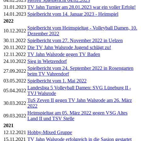
04.02.2023
Herren Spielbericht 04.02.2023
31.01.2023
TV Jahn Turnier am 28.01.2023 war ein voller Erfolg!
14.01.2023
Spielbericht vom 14. Januar 2023 - Heimspiel
2022
Spielbericht vom Heimspieltag - Volleyball Damen, 10.
10.12.2022
Dezember 2022
30.11.2022
Spielbericht vom 27. November 2022 in Uelzen
20.11.2022
Die TV Jahn Walsrode Jugend schlägt zu!
12.11.2022
TV Jahn Walsrode gegen TV Baden
24.10.2022
Sieg in Wietzendorf
Spielbericht vom 24. September 2022 in Rosengarten
27.09.2022
beim TV Vahrendorf
03.05.2022
Spielbericht vom 1. Mai 2022
Landesliga 5 Volleyball Damen: SVG Lüneburg II -
05.04.2022
TVJ Walsrode
TuS Zeven II gegen TV Jahn Walsrode am 26. März
30.03.2022
2022
Heimspieltag am 05. März 2022 gegen VSG Altes
09.03.2022
Land II und TSV Stelle
2021
12.12.2021
Hobby-Mixed Gruppe
15.11.2021
TV Jahn Walsrode erfolgreich in die Sasion gestartet