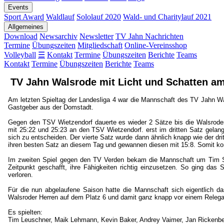
Events
Sport Award
Waldlauf
Sololauf 2020
Wald- und Charitylauf 2021
Allgemeines
Download
Newsarchiv
Newsletter
TV Jahn Nachrichten
Termine
Übungszeiten
Mitgliedschaft
Online-Vereinsshop
Volleyball
☰
Kontakt
Termine
Übungszeiten
Berichte
Teams
Kontakt
Termine
Übungszeiten
Berichte
Teams