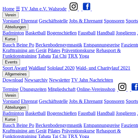
Home
☰
TV Jahn e.V. Walsrode
Verein
Vorstand
Ehrenrat
Geschäftsstelle
Jobs & Ehrenamt
Sponsoren
Sports
Abteilungen
Badminton
Basketball
Bogenschießen
Faustball
Handball
Jonglieren
Kurse
Bauch Beine Po
Beckenbodengymnastik
Entspannungsreise
Faszient
Krafttraining am Gerät
Pilates
Präventionskurse
Rehasport &
Funktionstraining
Tabata
Tai Chi
TRX
Yoga
Events
Sport Award
Waldlauf
Sololauf 2020
Wald- und Charitylauf 2021
Allgemeines
Download
Newsarchiv
Newsletter
TV Jahn Nachrichten
Termine
Übungszeiten
Mitgliedschaft
Online-Vereinsshop
Verein
Vorstand
Ehrenrat
Geschäftsstelle
Jobs & Ehrenamt
Sponsoren
Sports
Abteilungen
Badminton
Basketball
Bogenschießen
Faustball
Handball
Jonglieren
Kurse
Bauch Beine Po
Beckenbodengymnastik
Entspannungsreise
Faszient
Krafttraining am Gerät
Pilates
Präventionskurse
Rehasport &
Funktionstraining
Tabata
Tai Chi
TRX
Yoga