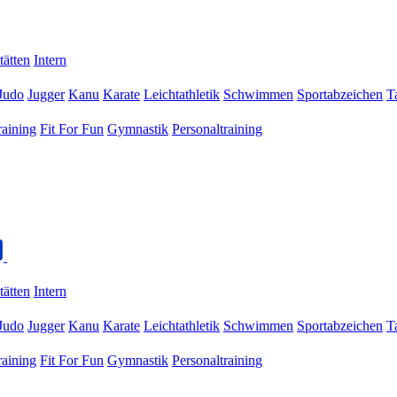
tätten
Intern
Judo
Jugger
Kanu
Karate
Leichtathletik
Schwimmen
Sportabzeichen
T
raining
Fit For Fun
Gymnastik
Personaltraining
tätten
Intern
Judo
Jugger
Kanu
Karate
Leichtathletik
Schwimmen
Sportabzeichen
T
raining
Fit For Fun
Gymnastik
Personaltraining