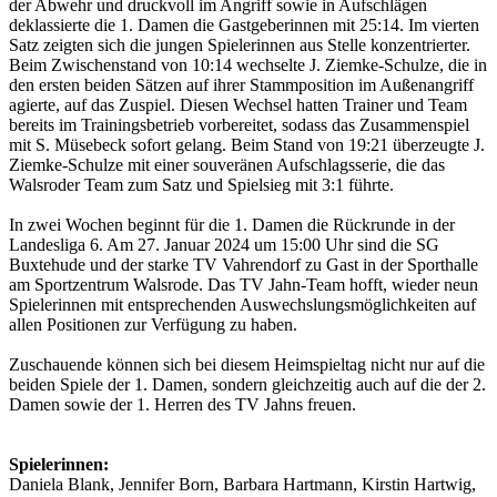
der Abwehr und druckvoll im Angriff sowie in Aufschlägen
deklassierte die 1. Damen die Gastgeberinnen mit 25:14. Im vierten
Satz zeigten sich die jungen Spielerinnen aus Stelle konzentrierter.
Beim Zwischenstand von 10:14 wechselte J. Ziemke-Schulze, die in
den ersten beiden Sätzen auf ihrer Stammposition im Außenangriff
agierte, auf das Zuspiel. Diesen Wechsel hatten Trainer und Team
bereits im Trainingsbetrieb vorbereitet, sodass das Zusammenspiel
mit S. Müsebeck sofort gelang. Beim Stand von 19:21 überzeugte J.
Ziemke-Schulze mit einer souveränen Aufschlagsserie, die das
Walsroder Team zum Satz und Spielsieg mit 3:1 führte.
In zwei Wochen beginnt für die 1. Damen die Rückrunde in der
Landesliga 6. Am 27. Januar 2024 um 15:00 Uhr sind die SG
Buxtehude und der starke TV Vahrendorf zu Gast in der Sporthalle
am Sportzentrum Walsrode. Das TV Jahn-Team hofft, wieder neun
Spielerinnen mit entsprechenden Auswechslungsmöglichkeiten auf
allen Positionen zur Verfügung zu haben.
Zuschauende können sich bei diesem Heimspieltag nicht nur auf die
beiden Spiele der 1. Damen, sondern gleichzeitig auch auf die der 2.
Damen sowie der 1. Herren des TV Jahns freuen.
Spielerinnen:
Daniela Blank, Jennifer Born, Barbara Hartmann, Kirstin Hartwig,