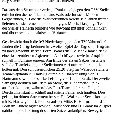
Sieg sowie dem 3. Tabellenplatz abschließen.
Das aus dem September verlegte Punktspiel gegen den TSV Stelle
entschieden die neun Damen aus Walsrode für sich. Mit den
Gegnerinnen, auf die die Walsroderinnen bereits seit Jahren treffen,
lieferten sie sich erneut ein hochrangiges Match. Das junge Team
der Steller Trainerin brillierte wie gewohnt mit ihrer Schnelligkeit
und überraschenden taktischen Varianten.
Geschwächt durch die 0:3 Niederlage gegen den TV Vahrendorf
fanden die Gastgeberinnen im zweiten Spiel des Tages nur langsam
zu ihrer gewohnt starken Form, sodass die TV Jahn-Damen dank
eines konzentrierten Agierens in Aufschlägen sowie im Angriff
schnell in Führung gingen. Am Ende des ersten Satzes gestaltete
sich die Teamleistung der Stellerinnen variantenreicher und sie
holten auf. Den schlussendlichen 25:20-Sieg für Walsrode sicherte
Team-Kapitänin K. Hartwig durch die Einwechslung von B.
Hartmann sowie eine starke Leistung von J. Pientka ab. Der zweite
Satz ging deutlich mit 18:25 an Stelle, die zunehmend Druck
ausüben konnten, während das Gast-Team in ihrer anfänglichen
Durchschlagskraft nachließ und eigene Fehler sich häuften. Dies
gelang im dritten Satz erneut besser. Die Walsroder Sechs konnte
mit K. Hartwig und J. Pientka auf der Mitte, B. Hartmann und J.
Born im Außenangriff sowie S. Müsebeck und D. Blank im Zuspiel
nahtlos an die Leistung des ersten Satzes anknüpfen. Beweglich in