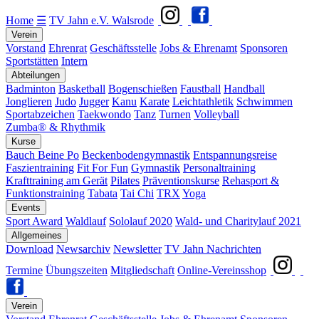
Home
☰
TV Jahn e.V. Walsrode
Verein
Vorstand
Ehrenrat
Geschäftsstelle
Jobs & Ehrenamt
Sponsoren
Sportstätten
Intern
Abteilungen
Badminton
Basketball
Bogenschießen
Faustball
Handball
Jonglieren
Judo
Jugger
Kanu
Karate
Leichtathletik
Schwimmen
Sportabzeichen
Taekwondo
Tanz
Turnen
Volleyball
Zumba® & Rhythmik
Kurse
Bauch Beine Po
Beckenbodengymnastik
Entspannungsreise
Faszientraining
Fit For Fun
Gymnastik
Personaltraining
Krafttraining am Gerät
Pilates
Präventionskurse
Rehasport &
Funktionstraining
Tabata
Tai Chi
TRX
Yoga
Events
Sport Award
Waldlauf
Sololauf 2020
Wald- und Charitylauf 2021
Allgemeines
Download
Newsarchiv
Newsletter
TV Jahn Nachrichten
Termine
Übungszeiten
Mitgliedschaft
Online-Vereinsshop
Verein