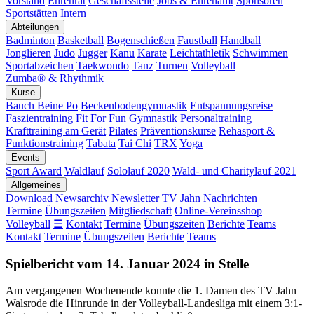
Vorstand
Ehrenrat
Geschäftsstelle
Jobs & Ehrenamt
Sponsoren
Sportstätten
Intern
Abteilungen
Badminton
Basketball
Bogenschießen
Faustball
Handball
Jonglieren
Judo
Jugger
Kanu
Karate
Leichtathletik
Schwimmen
Sportabzeichen
Taekwondo
Tanz
Turnen
Volleyball
Zumba® & Rhythmik
Kurse
Bauch Beine Po
Beckenbodengymnastik
Entspannungsreise
Faszientraining
Fit For Fun
Gymnastik
Personaltraining
Krafttraining am Gerät
Pilates
Präventionskurse
Rehasport &
Funktionstraining
Tabata
Tai Chi
TRX
Yoga
Events
Sport Award
Waldlauf
Sololauf 2020
Wald- und Charitylauf 2021
Allgemeines
Download
Newsarchiv
Newsletter
TV Jahn Nachrichten
Termine
Übungszeiten
Mitgliedschaft
Online-Vereinsshop
Volleyball
☰
Kontakt
Termine
Übungszeiten
Berichte
Teams
Kontakt
Termine
Übungszeiten
Berichte
Teams
Spielbericht vom 14. Januar 2024 in Stelle
Am vergangenen Wochenende konnte die 1. Damen des TV Jahn
Walsrode die Hinrunde in der Volleyball-Landesliga mit einem 3:1-