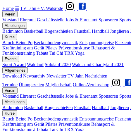
Home
☰
TV Jahn e.V. Walsrode
Verein
Vorstand
Ehrenrat
Geschäftsstelle
Jobs & Ehrenamt
Sponsoren
Sports
Abteilungen
Badminton
Basketball
Bogenschießen
Faustball
Handball
Jonglieren
Kurse
Bauch Beine Po
Beckenbodengymnastik
Entspannungsreise
Faszient
Krafttraining am Gerät
Pilates
Präventionskurse
Rehasport &
Funktionstraining
Tabata
Tai Chi
TRX
Yoga
Events
Sport Award
Waldlauf
Sololauf 2020
Wald- und Charitylauf 2021
Allgemeines
Download
Newsarchiv
Newsletter
TV Jahn Nachrichten
Termine
Übungszeiten
Mitgliedschaft
Online-Vereinsshop
Verein
Vorstand
Ehrenrat
Geschäftsstelle
Jobs & Ehrenamt
Sponsoren
Sports
Abteilungen
Badminton
Basketball
Bogenschießen
Faustball
Handball
Jonglieren
Kurse
Bauch Beine Po
Beckenbodengymnastik
Entspannungsreise
Faszient
Krafttraining am Gerät
Pilates
Präventionskurse
Rehasport &
Funktionstraining
Tabata
Tai Chi
TRX
Yoga