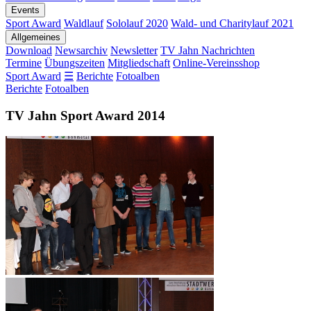
Events
Sport Award
Waldlauf
Sololauf 2020
Wald- und Charitylauf 2021
Allgemeines
Download
Newsarchiv
Newsletter
TV Jahn Nachrichten
Termine
Übungszeiten
Mitgliedschaft
Online-Vereinsshop
Sport Award
☰
Berichte
Fotoalben
Berichte
Fotoalben
TV Jahn Sport Award 2014