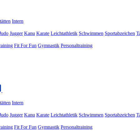
tätten
Intern
Judo
Jugger
Kanu
Karate
Leichtathletik
Schwimmen
Sportabzeichen
T
raining
Fit For Fun
Gymnastik
Personaltraining
tätten
Intern
Judo
Jugger
Kanu
Karate
Leichtathletik
Schwimmen
Sportabzeichen
T
raining
Fit For Fun
Gymnastik
Personaltraining