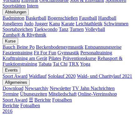
Vorstand
Ehrenrat
Geschäftsstelle
Jobs & Ehrenamt
Sponsoren
Sportstätten
Intern
Abteilungen
Badminton
Basketball
Bogenschießen
Faustball
Handball
Jonglieren
Judo
Jugger
Kanu
Karate
Leichtathletik
Schwimmen
Sportabzeichen
Taekwondo
Tanz
Turnen
Volleyball
Zumba® & Rhythmik
Kurse
Bauch Beine Po
Beckenbodengymnastik
Entspannungsreise
Faszientraining
Fit For Fun
Gymnastik
Personaltraining
Krafttraining am Gerät
Pilates
Präventionskurse
Rehasport &
Funktionstraining
Tabata
Tai Chi
TRX
Yoga
Events
Sport Award
Waldlauf
Sololauf 2020
Wald- und Charitylauf 2021
Allgemeines
Download
Newsarchiv
Newsletter
TV Jahn Nachrichten
Termine
Übungszeiten
Mitgliedschaft
Online-Vereinsshop
Sport Award
☰
Berichte
Fotoalben
Berichte
Fotoalben
2016