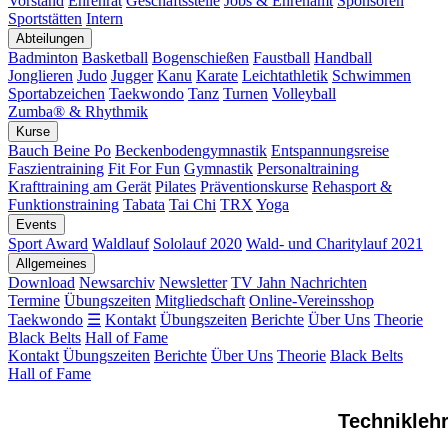
Vorstand
Ehrenrat
Geschäftsstelle
Jobs & Ehrenamt
Sponsoren
Sportstätten
Intern
Abteilungen
Badminton
Basketball
Bogenschießen
Faustball
Handball
Jonglieren
Judo
Jugger
Kanu
Karate
Leichtathletik
Schwimmen
Sportabzeichen
Taekwondo
Tanz
Turnen
Volleyball
Zumba® & Rhythmik
Kurse
Bauch Beine Po
Beckenbodengymnastik
Entspannungsreise
Faszientraining
Fit For Fun
Gymnastik
Personaltraining
Krafttraining am Gerät
Pilates
Präventionskurse
Rehasport &
Funktionstraining
Tabata
Tai Chi
TRX
Yoga
Events
Sport Award
Waldlauf
Sololauf 2020
Wald- und Charitylauf 2021
Allgemeines
Download
Newsarchiv
Newsletter
TV Jahn Nachrichten
Termine
Übungszeiten
Mitgliedschaft
Online-Vereinsshop
Taekwondo
☰
Kontakt
Übungszeiten
Berichte
Über Uns
Theorie
Black Belts
Hall of Fame
Kontakt
Übungszeiten
Berichte
Über Uns
Theorie
Black Belts
Hall of Fame