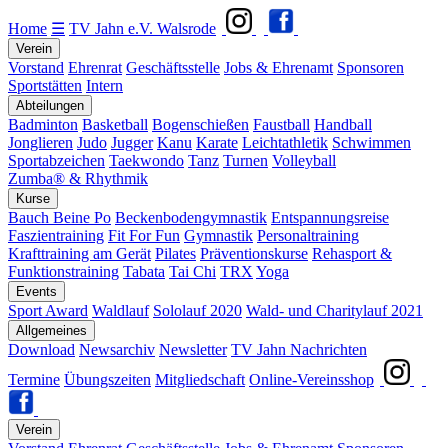
Home
☰
TV Jahn e.V. Walsrode
Verein
Vorstand
Ehrenrat
Geschäftsstelle
Jobs & Ehrenamt
Sponsoren
Sportstätten
Intern
Abteilungen
Badminton
Basketball
Bogenschießen
Faustball
Handball
Jonglieren
Judo
Jugger
Kanu
Karate
Leichtathletik
Schwimmen
Sportabzeichen
Taekwondo
Tanz
Turnen
Volleyball
Zumba® & Rhythmik
Kurse
Bauch Beine Po
Beckenbodengymnastik
Entspannungsreise
Faszientraining
Fit For Fun
Gymnastik
Personaltraining
Krafttraining am Gerät
Pilates
Präventionskurse
Rehasport &
Funktionstraining
Tabata
Tai Chi
TRX
Yoga
Events
Sport Award
Waldlauf
Sololauf 2020
Wald- und Charitylauf 2021
Allgemeines
Download
Newsarchiv
Newsletter
TV Jahn Nachrichten
Termine
Übungszeiten
Mitgliedschaft
Online-Vereinsshop
Verein