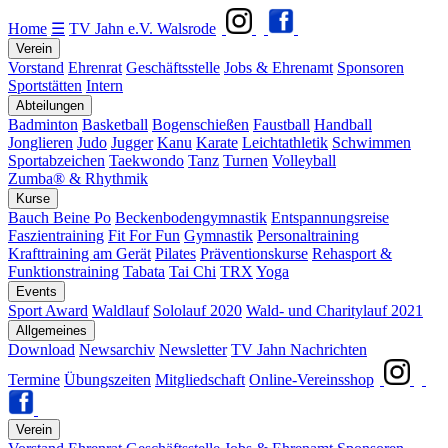
Home
☰
TV Jahn e.V. Walsrode
Verein
Vorstand
Ehrenrat
Geschäftsstelle
Jobs & Ehrenamt
Sponsoren
Sportstätten
Intern
Abteilungen
Badminton
Basketball
Bogenschießen
Faustball
Handball
Jonglieren
Judo
Jugger
Kanu
Karate
Leichtathletik
Schwimmen
Sportabzeichen
Taekwondo
Tanz
Turnen
Volleyball
Zumba® & Rhythmik
Kurse
Bauch Beine Po
Beckenbodengymnastik
Entspannungsreise
Faszientraining
Fit For Fun
Gymnastik
Personaltraining
Krafttraining am Gerät
Pilates
Präventionskurse
Rehasport &
Funktionstraining
Tabata
Tai Chi
TRX
Yoga
Events
Sport Award
Waldlauf
Sololauf 2020
Wald- und Charitylauf 2021
Allgemeines
Download
Newsarchiv
Newsletter
TV Jahn Nachrichten
Termine
Übungszeiten
Mitgliedschaft
Online-Vereinsshop
Verein