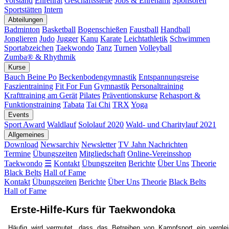
Vorstand
Ehrenrat
Geschäftsstelle
Jobs & Ehrenamt
Sponsoren
Sportstätten
Intern
Abteilungen
Badminton
Basketball
Bogenschießen
Faustball
Handball
Jonglieren
Judo
Jugger
Kanu
Karate
Leichtathletik
Schwimmen
Sportabzeichen
Taekwondo
Tanz
Turnen
Volleyball
Zumba® & Rhythmik
Kurse
Bauch Beine Po
Beckenbodengymnastik
Entspannungsreise
Faszientraining
Fit For Fun
Gymnastik
Personaltraining
Krafttraining am Gerät
Pilates
Präventionskurse
Rehasport &
Funktionstraining
Tabata
Tai Chi
TRX
Yoga
Events
Sport Award
Waldlauf
Sololauf 2020
Wald- und Charitylauf 2021
Allgemeines
Download
Newsarchiv
Newsletter
TV Jahn Nachrichten
Termine
Übungszeiten
Mitgliedschaft
Online-Vereinsshop
Taekwondo
☰
Kontakt
Übungszeiten
Berichte
Über Uns
Theorie
Black Belts
Hall of Fame
Kontakt
Übungszeiten
Berichte
Über Uns
Theorie
Black Belts
Hall of Fame