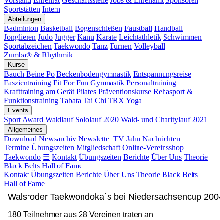
Vorstand
Ehrenrat
Geschäftsstelle
Jobs & Ehrenamt
Sponsoren
Sportstätten
Intern
Abteilungen
Badminton
Basketball
Bogenschießen
Faustball
Handball
Jonglieren
Judo
Jugger
Kanu
Karate
Leichtathletik
Schwimmen
Sportabzeichen
Taekwondo
Tanz
Turnen
Volleyball
Zumba® & Rhythmik
Kurse
Bauch Beine Po
Beckenbodengymnastik
Entspannungsreise
Faszientraining
Fit For Fun
Gymnastik
Personaltraining
Krafttraining am Gerät
Pilates
Präventionskurse
Rehasport &
Funktionstraining
Tabata
Tai Chi
TRX
Yoga
Events
Sport Award
Waldlauf
Sololauf 2020
Wald- und Charitylauf 2021
Allgemeines
Download
Newsarchiv
Newsletter
TV Jahn Nachrichten
Termine
Übungszeiten
Mitgliedschaft
Online-Vereinsshop
Taekwondo
☰
Kontakt
Übungszeiten
Berichte
Über Uns
Theorie
Black Belts
Hall of Fame
Kontakt
Übungszeiten
Berichte
Über Uns
Theorie
Black Belts
Hall of Fame