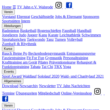
Home
☰
TV Jahn e.V. Walsrode
Verein
Vorstand
Ehrenrat
Geschäftsstelle
Jobs & Ehrenamt
Sponsoren
Sportstätten
Intern
Abteilungen
Badminton
Basketball
Bogenschießen
Faustball
Handball
Jonglieren
Judo
Jugger
Kanu
Karate
Leichtathletik
Schwimmen
Sportabzeichen
Taekwondo
Tanz
Turnen
Volleyball
Zumba® & Rhythmik
Kurse
Bauch Beine Po
Beckenbodengymnastik
Entspannungsreise
Faszientraining
Fit For Fun
Gymnastik
Personaltraining
Krafttraining am Gerät
Pilates
Präventionskurse
Rehasport &
Funktionstraining
Tabata
Tai Chi
TRX
Yoga
Events
Sport Award
Waldlauf
Sololauf 2020
Wald- und Charitylauf 2021
Allgemeines
Download
Newsarchiv
Newsletter
TV Jahn Nachrichten
Termine
Übungszeiten
Mitgliedschaft
Online-Vereinsshop
Verein