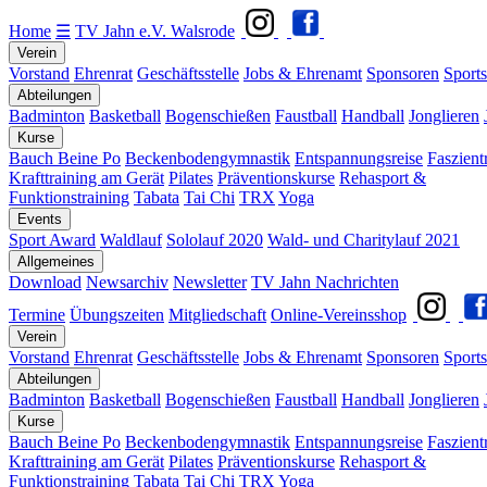
Home
☰
TV Jahn e.V. Walsrode
Verein
Vorstand
Ehrenrat
Geschäftsstelle
Jobs & Ehrenamt
Sponsoren
Sports
Abteilungen
Badminton
Basketball
Bogenschießen
Faustball
Handball
Jonglieren
Kurse
Bauch Beine Po
Beckenbodengymnastik
Entspannungsreise
Faszient
Krafttraining am Gerät
Pilates
Präventionskurse
Rehasport &
Funktionstraining
Tabata
Tai Chi
TRX
Yoga
Events
Sport Award
Waldlauf
Sololauf 2020
Wald- und Charitylauf 2021
Allgemeines
Download
Newsarchiv
Newsletter
TV Jahn Nachrichten
Termine
Übungszeiten
Mitgliedschaft
Online-Vereinsshop
Verein
Vorstand
Ehrenrat
Geschäftsstelle
Jobs & Ehrenamt
Sponsoren
Sports
Abteilungen
Badminton
Basketball
Bogenschießen
Faustball
Handball
Jonglieren
Kurse
Bauch Beine Po
Beckenbodengymnastik
Entspannungsreise
Faszient
Krafttraining am Gerät
Pilates
Präventionskurse
Rehasport &
Funktionstraining
Tabata
Tai Chi
TRX
Yoga