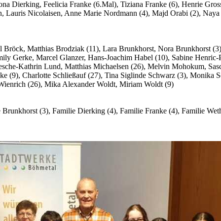
na Dierking, Feelicia Franke (6.Mal), Tiziana Franke (6), Henrie Gro
auris Nicolaisen, Anne Marie Nordmann (4), Majd Orabi (2), Naya Or
el Bröck, Matthias Brodziak (11), Lara Brunkhorst, Nora Brunkhorst (
ily Gerke, Marcel Glanzer, Hans-Joachim Habel (10), Sabine Henric-Pe
Gesche-Kathrin Lund, Matthias Michaelsen (26), Melvin Mohokum, Sas
e (9), Charlotte Schließauf (27), Tina Siglinde Schwarz (3), Monika Se
ienrich (26), Mika Alexander Woldt, Miriam Woldt (9)
 Brunkhorst (3), Familie Dierking (4), Familie Franke (4), Familie We