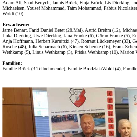
Adam Ali, Saad Benych, Jannis Bröck, Finja Bröck, Lis Dierking, Joo
Michaelsen, Yousef Mohammad, Taim Mohammad, Fabius Nicolaisen, L
Woldt (10)
Erwachsene:
Jarne Benart, Farid Daniel Betet (28.Mal), Astrid Brehm (12), Micha
Luka Dierking, Uwe Dierking, Jana Franke (6), Göran Franke (5), Em
Anja Hoffmann, Herbert Karnitzki (47), Rotraut Lückemeyer (33), 
Rusche (48), Julia Scharmach (6), Kirsten Schenke (16), Frank Schenk
Wethkamp (5), Linus Wethkamp (3), Priska Wethkamp (10), Marion W
Familien:
Familie Bröck (3 Teilnehmende), Familie Brodziak/Woldt (4), Familie