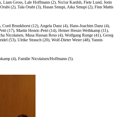
ss, Liam Gross, Lale Hoffmann (2), No1ur Kardsh, Fiete Lund, Jorin
abi (2), Tala Orabi (3), Hasan Smupi, Aika Smupi (2), Finn Mattis
3), Cord Brunkhorst (12), Angela Danz (4), Hans-Joachim Danz (4),
tri (17), Martin Henric-Petri (14), Heiner Henze-Wethkamp (11),
cha Nicolaisen, Musa Hassan Reso (4), Wolfgang Runge (41), Georg
idel (53), Ulrike Strauch (20), Wolf-Dieter Weier (48), Yannis
thkamp (4), Familie Nicolaisen/Hoffmann (5).