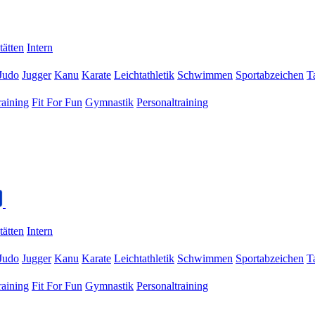
tätten
Intern
Judo
Jugger
Kanu
Karate
Leichtathletik
Schwimmen
Sportabzeichen
T
raining
Fit For Fun
Gymnastik
Personaltraining
tätten
Intern
Judo
Jugger
Kanu
Karate
Leichtathletik
Schwimmen
Sportabzeichen
T
raining
Fit For Fun
Gymnastik
Personaltraining