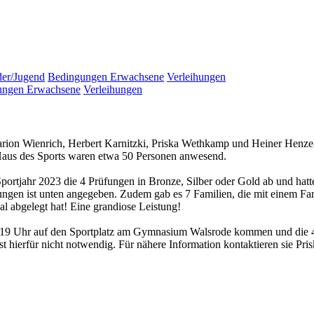
er/Jugend
Bedingungen Erwachsene
Verleihungen
ungen Erwachsene
Verleihungen
rion Wienrich, Herbert Karnitzki, Priska Wethkamp und Heiner Henz
 Haus des Sports waren etwa 50 Personen anwesend.
rtjahr 2023 die 4 Prüfungen in Bronze, Silber oder Gold ab und hatte
ungen ist unten angegeben. Zudem gab es 7 Familien, die mit einem F
l abgelegt hat! Eine grandiose Leistung!
19 Uhr auf den Sportplatz am Gymnasium Walsrode kommen und die 4 Di
ist hierfür nicht notwendig. Für nähere Information kontaktieren sie 