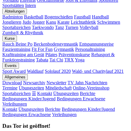
Vorstand
Ehrenrat
Geschäftsstelle
Jobs & Ehrenamt
Sponsoren
Sportstätten
Intern
Abteilungen
Badminton
Basketball
Bogenschießen
Faustball
Handball
Jonglieren
Judo
Jugger
Kanu
Karate
Leichtathletik
Schwimmen
Sportabzeichen
Taekwondo
Tanz
Turnen
Volleyball
Zumba® & Rhythmik
Kurse
Bauch Beine Po
Beckenbodengymnastik
Entspannungsreise
Faszientraining
Fit For Fun
Gymnastik
Personaltraining
Krafttraining am Gerät
Pilates
Präventionskurse
Rehasport &
Funktionstraining
Tabata
Tai Chi
TRX
Yoga
Events
Sport Award
Waldlauf
Sololauf 2020
Wald- und Charitylauf 2021
Allgemeines
Download
Newsarchiv
Newsletter
TV Jahn Nachrichten
Termine
Übungszeiten
Mitgliedschaft
Online-Vereinsshop
Sportabzeichen
☰
Kontakt
Übungszeiten
Berichte
Bedingungen Kinder/Jugend
Bedingungen Erwachsene
Verleihungen
Kontakt
Übungszeiten
Berichte
Bedingungen Kinder/Jugend
Bedingungen Erwachsene
Verleihungen
Das Tor ist geöffnet!