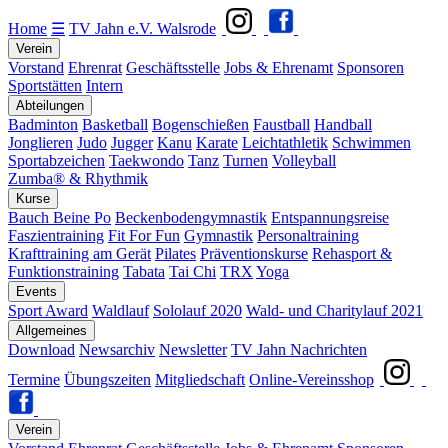
Home
☰
TV Jahn e.V. Walsrode
Verein
Vorstand
Ehrenrat
Geschäftsstelle
Jobs & Ehrenamt
Sponsoren
Sportstätten
Intern
Abteilungen
Badminton
Basketball
Bogenschießen
Faustball
Handball
Jonglieren
Judo
Jugger
Kanu
Karate
Leichtathletik
Schwimmen
Sportabzeichen
Taekwondo
Tanz
Turnen
Volleyball
Zumba® & Rhythmik
Kurse
Bauch Beine Po
Beckenbodengymnastik
Entspannungsreise
Faszientraining
Fit For Fun
Gymnastik
Personaltraining
Krafttraining am Gerät
Pilates
Präventionskurse
Rehasport &
Funktionstraining
Tabata
Tai Chi
TRX
Yoga
Events
Sport Award
Waldlauf
Sololauf 2020
Wald- und Charitylauf 2021
Allgemeines
Download
Newsarchiv
Newsletter
TV Jahn Nachrichten
Termine
Übungszeiten
Mitgliedschaft
Online-Vereinsshop
Verein