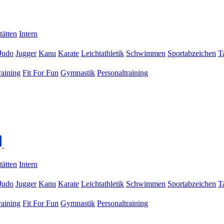
tätten
Intern
Judo
Jugger
Kanu
Karate
Leichtathletik
Schwimmen
Sportabzeichen
T
raining
Fit For Fun
Gymnastik
Personaltraining
tätten
Intern
Judo
Jugger
Kanu
Karate
Leichtathletik
Schwimmen
Sportabzeichen
T
raining
Fit For Fun
Gymnastik
Personaltraining