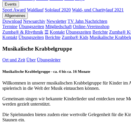
Events
Sport Award
Waldlauf
Sololauf 2020
Wald- und Charitylauf 2021
Allgemeines
Download
Newsarchiv
Newsletter
TV Jahn Nachrichten
Termine
Übungszeiten
Mitgliedschaft
Online-Vereinsshop
Zumba® & Rhythmik
☰
Kontakt
Übungszeiten
Berichte
Zumba® Ki
Kontakt
Übungszeiten
Berichte
Zumba® Kids
Musikalische Krabbel
Musikalische Krabbelgruppe
Ort und Zeit
Über
Übungsleiter
Musikalische Krabbelgruppe - ca. 4 bis ca. 16 Monate
Willkommen in unserer musikalischen Krabbelgruppe für Kinder im Alt
spielerisch in die Welt der Musik eintauchen können.
Gemeinsam singen wir bekannte Kinderlieder und entdecken neue Mel
werden gezielt unterstützt.
Die Spielstunden bieten zudem eine wertvolle Gelegenheit für die K
Staunen ein.