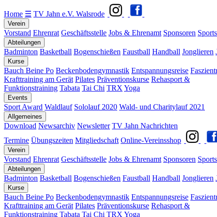
Home
☰
TV Jahn e.V. Walsrode
Verein
Vorstand
Ehrenrat
Geschäftsstelle
Jobs & Ehrenamt
Sponsoren
Sports
Abteilungen
Badminton
Basketball
Bogenschießen
Faustball
Handball
Jonglieren
Kurse
Bauch Beine Po
Beckenbodengymnastik
Entspannungsreise
Faszient
Krafttraining am Gerät
Pilates
Präventionskurse
Rehasport &
Funktionstraining
Tabata
Tai Chi
TRX
Yoga
Events
Sport Award
Waldlauf
Sololauf 2020
Wald- und Charitylauf 2021
Allgemeines
Download
Newsarchiv
Newsletter
TV Jahn Nachrichten
Termine
Übungszeiten
Mitgliedschaft
Online-Vereinsshop
Verein
Vorstand
Ehrenrat
Geschäftsstelle
Jobs & Ehrenamt
Sponsoren
Sports
Abteilungen
Badminton
Basketball
Bogenschießen
Faustball
Handball
Jonglieren
Kurse
Bauch Beine Po
Beckenbodengymnastik
Entspannungsreise
Faszient
Krafttraining am Gerät
Pilates
Präventionskurse
Rehasport &
Funktionstraining
Tabata
Tai Chi
TRX
Yoga