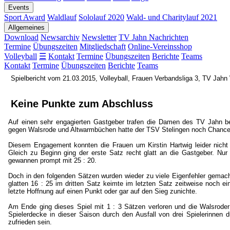
Events
Sport Award
Waldlauf
Sololauf 2020
Wald- und Charitylauf 2021
Allgemeines
Download
Newsarchiv
Newsletter
TV Jahn Nachrichten
Termine
Übungszeiten
Mitgliedschaft
Online-Vereinsshop
Volleyball
☰
Kontakt
Termine
Übungszeiten
Berichte
Teams
Kontakt
Termine
Übungszeiten
Berichte
Teams