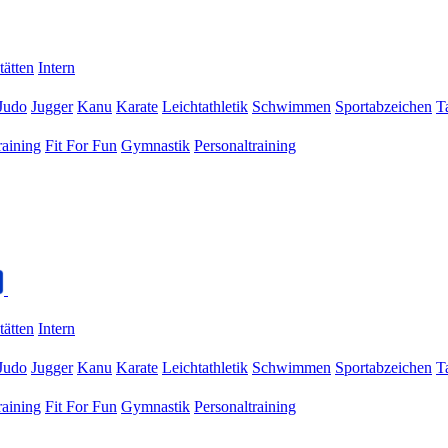
tätten
Intern
Judo
Jugger
Kanu
Karate
Leichtathletik
Schwimmen
Sportabzeichen
T
raining
Fit For Fun
Gymnastik
Personaltraining
tätten
Intern
Judo
Jugger
Kanu
Karate
Leichtathletik
Schwimmen
Sportabzeichen
T
raining
Fit For Fun
Gymnastik
Personaltraining