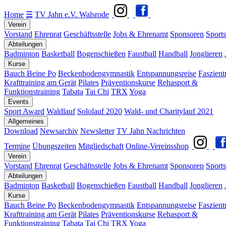
Home
☰
TV Jahn e.V. Walsrode
Verein
Vorstand
Ehrenrat
Geschäftsstelle
Jobs & Ehrenamt
Sponsoren
Sports
Abteilungen
Badminton
Basketball
Bogenschießen
Faustball
Handball
Jonglieren
Kurse
Bauch Beine Po
Beckenbodengymnastik
Entspannungsreise
Faszient
Krafttraining am Gerät
Pilates
Präventionskurse
Rehasport &
Funktionstraining
Tabata
Tai Chi
TRX
Yoga
Events
Sport Award
Waldlauf
Sololauf 2020
Wald- und Charitylauf 2021
Allgemeines
Download
Newsarchiv
Newsletter
TV Jahn Nachrichten
Termine
Übungszeiten
Mitgliedschaft
Online-Vereinsshop
Verein
Vorstand
Ehrenrat
Geschäftsstelle
Jobs & Ehrenamt
Sponsoren
Sports
Abteilungen
Badminton
Basketball
Bogenschießen
Faustball
Handball
Jonglieren
Kurse
Bauch Beine Po
Beckenbodengymnastik
Entspannungsreise
Faszient
Krafttraining am Gerät
Pilates
Präventionskurse
Rehasport &
Funktionstraining
Tabata
Tai Chi
TRX
Yoga