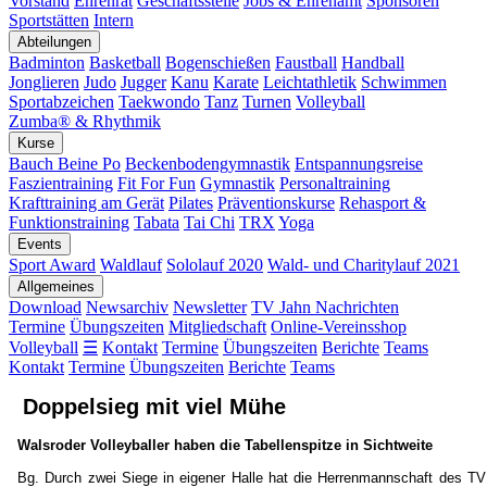
Vorstand
Ehrenrat
Geschäftsstelle
Jobs & Ehrenamt
Sponsoren
Sportstätten
Intern
Abteilungen
Badminton
Basketball
Bogenschießen
Faustball
Handball
Jonglieren
Judo
Jugger
Kanu
Karate
Leichtathletik
Schwimmen
Sportabzeichen
Taekwondo
Tanz
Turnen
Volleyball
Zumba® & Rhythmik
Kurse
Bauch Beine Po
Beckenbodengymnastik
Entspannungsreise
Faszientraining
Fit For Fun
Gymnastik
Personaltraining
Krafttraining am Gerät
Pilates
Präventionskurse
Rehasport &
Funktionstraining
Tabata
Tai Chi
TRX
Yoga
Events
Sport Award
Waldlauf
Sololauf 2020
Wald- und Charitylauf 2021
Allgemeines
Download
Newsarchiv
Newsletter
TV Jahn Nachrichten
Termine
Übungszeiten
Mitgliedschaft
Online-Vereinsshop
Volleyball
☰
Kontakt
Termine
Übungszeiten
Berichte
Teams
Kontakt
Termine
Übungszeiten
Berichte
Teams