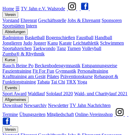
Home
☰
TV Jahn e.V. Walsrode
Verein
Vorstand
Ehrenrat
Geschäftsstelle
Jobs & Ehrenamt
Sponsoren
Sportstätten
Intern
Abteilungen
Badminton
Basketball
Bogenschießen
Faustball
Handball
Jonglieren
Judo
Jugger
Kanu
Karate
Leichtathletik
Schwimmen
Sportabzeichen
Taekwondo
Tanz
Turnen
Volleyball
Zumba® & Rhythmik
Kurse
Bauch Beine Po
Beckenbodengymnastik
Entspannungsreise
Faszientraining
Fit For Fun
Gymnastik
Personaltraining
Krafttraining am Gerät
Pilates
Präventionskurse
Rehasport &
Funktionstraining
Tabata
Tai Chi
TRX
Yoga
Events
Sport Award
Waldlauf
Sololauf 2020
Wald- und Charitylauf 2021
Allgemeines
Download
Newsarchiv
Newsletter
TV Jahn Nachrichten
Termine
Übungszeiten
Mitgliedschaft
Online-Vereinsshop
Verein