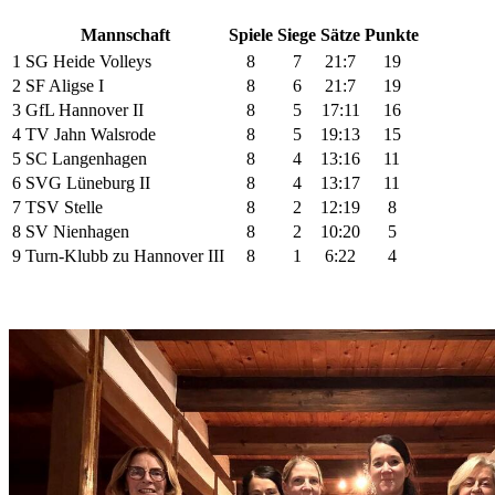
Mannschaft
Spiele
Siege
Sätze
Punkte
1
SG Heide Volleys
8
7
21:7
19
2
SF Aligse I
8
6
21:7
19
3
GfL Hannover II
8
5
17:11
16
4
TV Jahn Walsrode
8
5
19:13
15
5
SC Langenhagen
8
4
13:16
11
6
SVG Lüneburg II
8
4
13:17
11
7
TSV Stelle
8
2
12:19
8
8
SV Nienhagen
8
2
10:20
5
9
Turn-Klubb zu Hannover III
8
1
6:22
4