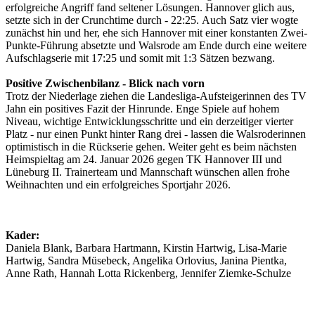
erfolgreiche Angriff fand seltener Lösungen. Hannover glich aus,
setzte sich in der Crunchtime durch - 22:25. Auch Satz vier wogte
zunächst hin und her, ehe sich Hannover mit einer konstanten Zwei-
Punkte-Führung absetzte und Walsrode am Ende durch eine weitere
Aufschlagserie mit 17:25 und somit mit 1:3 Sätzen bezwang.
Positive Zwischenbilanz - Blick nach vorn
Trotz der Niederlage ziehen die Landesliga-Aufsteigerinnen des TV
Jahn ein positives Fazit der Hinrunde. Enge Spiele auf hohem
Niveau, wichtige Entwicklungsschritte und ein derzeitiger vierter
Platz - nur einen Punkt hinter Rang drei - lassen die Walsroderinnen
optimistisch in die Rückserie gehen. Weiter geht es beim nächsten
Heimspieltag am 24. Januar 2026 gegen TK Hannover III und
Lüneburg II. Trainerteam und Mannschaft wünschen allen frohe
Weihnachten und ein erfolgreiches Sportjahr 2026.
Kader:
Daniela Blank, Barbara Hartmann, Kirstin Hartwig, Lisa-Marie
Hartwig, Sandra Müsebeck, Angelika Orlovius, Janina Pientka,
Anne Rath, Hannah Lotta Rickenberg, Jennifer Ziemke-Schulze