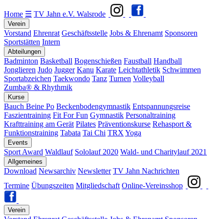
Home
☰
TV Jahn e.V. Walsrode
Verein
Vorstand
Ehrenrat
Geschäftsstelle
Jobs & Ehrenamt
Sponsoren
Sportstätten
Intern
Abteilungen
Badminton
Basketball
Bogenschießen
Faustball
Handball
Jonglieren
Judo
Jugger
Kanu
Karate
Leichtathletik
Schwimmen
Sportabzeichen
Taekwondo
Tanz
Turnen
Volleyball
Zumba® & Rhythmik
Kurse
Bauch Beine Po
Beckenbodengymnastik
Entspannungsreise
Faszientraining
Fit For Fun
Gymnastik
Personaltraining
Krafttraining am Gerät
Pilates
Präventionskurse
Rehasport &
Funktionstraining
Tabata
Tai Chi
TRX
Yoga
Events
Sport Award
Waldlauf
Sololauf 2020
Wald- und Charitylauf 2021
Allgemeines
Download
Newsarchiv
Newsletter
TV Jahn Nachrichten
Termine
Übungszeiten
Mitgliedschaft
Online-Vereinsshop
Verein