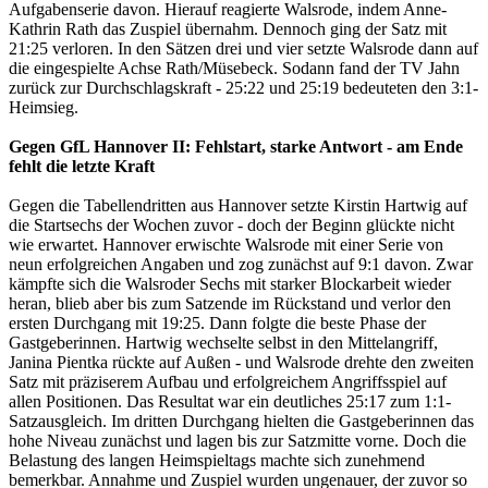
Aufgabenserie davon. Hierauf reagierte Walsrode, indem Anne-
Kathrin Rath das Zuspiel übernahm. Dennoch ging der Satz mit
21:25 verloren. In den Sätzen drei und vier setzte Walsrode dann auf
die eingespielte Achse Rath/Müsebeck. Sodann fand der TV Jahn
zurück zur Durchschlagskraft - 25:22 und 25:19 bedeuteten den 3:1-
Heimsieg.
Gegen GfL Hannover II: Fehlstart, starke Antwort - am Ende
fehlt die letzte Kraft
Gegen die Tabellendritten aus Hannover setzte Kirstin Hartwig auf
die Startsechs der Wochen zuvor - doch der Beginn glückte nicht
wie erwartet. Hannover erwischte Walsrode mit einer Serie von
neun erfolgreichen Angaben und zog zunächst auf 9:1 davon. Zwar
kämpfte sich die Walsroder Sechs mit starker Blockarbeit wieder
heran, blieb aber bis zum Satzende im Rückstand und verlor den
ersten Durchgang mit 19:25. Dann folgte die beste Phase der
Gastgeberinnen. Hartwig wechselte selbst in den Mittelangriff,
Janina Pientka rückte auf Außen - und Walsrode drehte den zweiten
Satz mit präziserem Aufbau und erfolgreichem Angriffsspiel auf
allen Positionen. Das Resultat war ein deutliches 25:17 zum 1:1-
Satzausgleich. Im dritten Durchgang hielten die Gastgeberinnen das
hohe Niveau zunächst und lagen bis zur Satzmitte vorne. Doch die
Belastung des langen Heimspieltags machte sich zunehmend
bemerkbar. Annahme und Zuspiel wurden ungenauer, der zuvor so