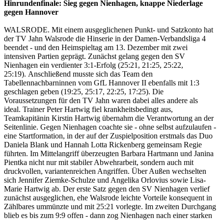
Hinrundenfinale: Sieg gegen Nienhagen, knappe Niederlage
gegen Hannover
WALSRODE. Mit einem ausgeglichenen Punkt- und Satzkonto hat
der TV Jahn Walsrode die Hinserie in der Damen-Verbandsliga 4
beendet - und den Heimspieltag am 13. Dezember mit zwei
intensiven Partien geprägt. Zunächst gelang gegen den SV
Nienhagen ein verdienter 3:1-Erfolg (25:21, 21:25, 25:22,
25:19). Anschließend musste sich das Team den
Tabellennachbarninnen vom GfL Hannover II ebenfalls mit 1:3
geschlagen geben (19:25, 25:17, 22:25, 17:25). Die
Voraussetzungen für den TV Jahn waren dabei alles andere als
ideal. Trainer Peter Hartwig fiel krankheitsbedingt aus,
Teamkapitänin Kirstin Hartwig übernahm die Verantwortung an der
Seitenlinie. Gegen Nienhagen coachte sie - ohne selbst aufzulaufen -
eine Startformation, in der auf der Zuspielposition erstmals das Duo
Daniela Blank und Hannah Lotta Rickenberg gemeinsam Regie
führten. Im Mittelangriff überzeugten Barbara Hartmann und Janina
Pientka nicht nur mit stabiler Abwehrarbeit, sondern auch mit
druckvollen, variantenreichen Angriffen. Über Außen wechselten
sich Jennifer Ziemke-Schulze und Angelika Orlovius sowie Lisa-
Marie Hartwig ab. Der erste Satz gegen den SV Nienhagen verlief
zunächst ausgeglichen, ehe Walsrode leichte Vorteile konsequent in
Zählbares ummünzte und mit 25:21 vorlegte. Im zweiten Durchgang
blieb es bis zum 9:9 offen - dann zog Nienhagen nach einer starken