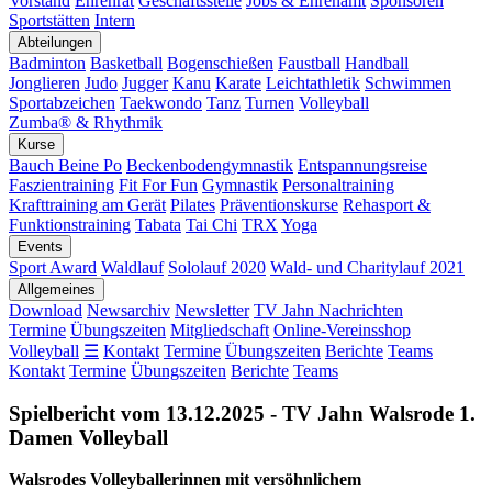
Vorstand
Ehrenrat
Geschäftsstelle
Jobs & Ehrenamt
Sponsoren
Sportstätten
Intern
Abteilungen
Badminton
Basketball
Bogenschießen
Faustball
Handball
Jonglieren
Judo
Jugger
Kanu
Karate
Leichtathletik
Schwimmen
Sportabzeichen
Taekwondo
Tanz
Turnen
Volleyball
Zumba® & Rhythmik
Kurse
Bauch Beine Po
Beckenbodengymnastik
Entspannungsreise
Faszientraining
Fit For Fun
Gymnastik
Personaltraining
Krafttraining am Gerät
Pilates
Präventionskurse
Rehasport &
Funktionstraining
Tabata
Tai Chi
TRX
Yoga
Events
Sport Award
Waldlauf
Sololauf 2020
Wald- und Charitylauf 2021
Allgemeines
Download
Newsarchiv
Newsletter
TV Jahn Nachrichten
Termine
Übungszeiten
Mitgliedschaft
Online-Vereinsshop
Volleyball
☰
Kontakt
Termine
Übungszeiten
Berichte
Teams
Kontakt
Termine
Übungszeiten
Berichte
Teams
Spielbericht vom 13.12.2025 - TV Jahn Walsrode 1.
Damen Volleyball
Walsrodes Volleyballerinnen mit versöhnlichem