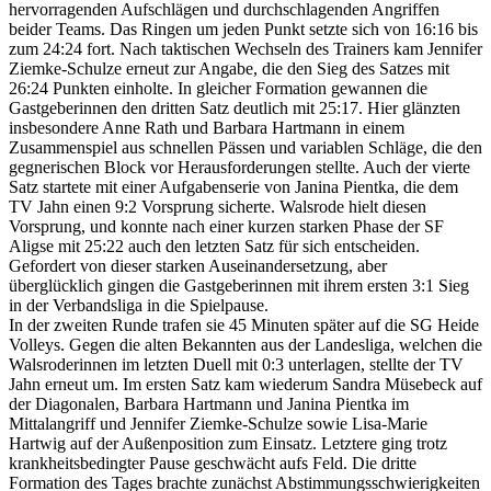
hervorragenden Aufschlägen und durchschlagenden Angriffen
beider Teams. Das Ringen um jeden Punkt setzte sich von 16:16 bis
zum 24:24 fort. Nach taktischen Wechseln des Trainers kam Jennifer
Ziemke-Schulze erneut zur Angabe, die den Sieg des Satzes mit
26:24 Punkten einholte. In gleicher Formation gewannen die
Gastgeberinnen den dritten Satz deutlich mit 25:17. Hier glänzten
insbesondere Anne Rath und Barbara Hartmann in einem
Zusammenspiel aus schnellen Pässen und variablen Schläge, die den
gegnerischen Block vor Herausforderungen stellte. Auch der vierte
Satz startete mit einer Aufgabenserie von Janina Pientka, die dem
TV Jahn einen 9:2 Vorsprung sicherte. Walsrode hielt diesen
Vorsprung, und konnte nach einer kurzen starken Phase der SF
Aligse mit 25:22 auch den letzten Satz für sich entscheiden.
Gefordert von dieser starken Auseinandersetzung, aber
überglücklich gingen die Gastgeberinnen mit ihrem ersten 3:1 Sieg
in der Verbandsliga in die Spielpause.
In der zweiten Runde trafen sie 45 Minuten später auf die SG Heide
Volleys. Gegen die alten Bekannten aus der Landesliga, welchen die
Walsroderinnen im letzten Duell mit 0:3 unterlagen, stellte der TV
Jahn erneut um. Im ersten Satz kam wiederum Sandra Müsebeck auf
der Diagonalen, Barbara Hartmann und Janina Pientka im
Mittalangriff und Jennifer Ziemke-Schulze sowie Lisa-Marie
Hartwig auf der Außenposition zum Einsatz. Letztere ging trotz
krankheitsbedingter Pause geschwächt aufs Feld. Die dritte
Formation des Tages brachte zunächst Abstimmungsschwierigkeiten