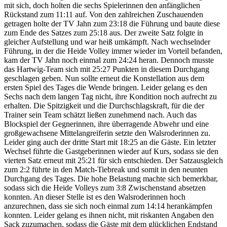
mit sich, doch holten die sechs Spielerinnen den anfänglichen
Rückstand zum 11:11 auf. Von den zahlreichen Zuschauenden
getragen holte der TV Jahn zum 23:18 die Führung und baute diese
zum Ende des Satzes zum 25:18 aus. Der zweite Satz folgte in
gleicher Aufstellung und war heiß umkämpft. Nach wechselnder
Führung, in der die Heide Volley immer wieder im Vorteil befanden,
kam der TV Jahn noch einmal zum 24:24 heran. Dennoch musste
das Hartwig-Team sich mit 25:27 Punkten in diesem Durchgang
geschlagen geben. Nun sollte erneut die Konstellation aus dem
ersten Spiel des Tages die Wende bringen. Leider gelang es den
Sechs nach dem langen Tag nicht, ihre Kondition noch aufrecht zu
erhalten. Die Spitzigkeit und die Durchschlagskraft, für die der
Trainer sein Team schätzt ließen zunehmend nach. Auch das
Blockspiel der Gegnerinnen, ihre überragende Abwehr und eine
großgewachsene Mittelangreiferin setzte den Walsroderinnen zu.
Leider ging auch der dritte Start mit 18:25 an die Gäste. Ein letzter
Wechsel führte die Gastgeberinnen wieder auf Kurs, sodass sie den
vierten Satz erneut mit 25:21 für sich entschieden. Der Satzausgleich
zum 2:2 führte in den Match-Tiebreak und somit in den neunten
Durchgang des Tages. Die hohe Belastung machte sich bemerkbar,
sodass sich die Heide Volleys zum 3:8 Zwischenstand absetzen
konnten. An dieser Stelle ist es den Walsroderinnen hoch
anzurechnen, dass sie sich noch einmal zum 14:14 herankämpfen
konnten. Leider gelang es ihnen nicht, mit riskanten Angaben den
Sack zuzumachen, sodass die Gäste mit dem glücklichen Endstand