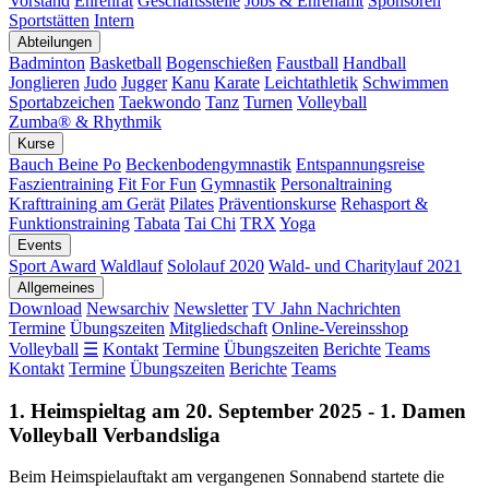
Vorstand
Ehrenrat
Geschäftsstelle
Jobs & Ehrenamt
Sponsoren
Sportstätten
Intern
Abteilungen
Badminton
Basketball
Bogenschießen
Faustball
Handball
Jonglieren
Judo
Jugger
Kanu
Karate
Leichtathletik
Schwimmen
Sportabzeichen
Taekwondo
Tanz
Turnen
Volleyball
Zumba® & Rhythmik
Kurse
Bauch Beine Po
Beckenbodengymnastik
Entspannungsreise
Faszientraining
Fit For Fun
Gymnastik
Personaltraining
Krafttraining am Gerät
Pilates
Präventionskurse
Rehasport &
Funktionstraining
Tabata
Tai Chi
TRX
Yoga
Events
Sport Award
Waldlauf
Sololauf 2020
Wald- und Charitylauf 2021
Allgemeines
Download
Newsarchiv
Newsletter
TV Jahn Nachrichten
Termine
Übungszeiten
Mitgliedschaft
Online-Vereinsshop
Volleyball
☰
Kontakt
Termine
Übungszeiten
Berichte
Teams
Kontakt
Termine
Übungszeiten
Berichte
Teams
1. Heimspieltag am 20. September 2025 - 1. Damen
Volleyball Verbandsliga
Beim Heimspielauftakt am vergangenen Sonnabend startete die