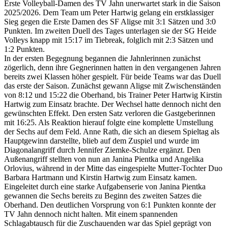
Erste Volleyball-Damen des TV Jahn unerwartet stark in die Saison
2025/2026. Dem Team um Peter Hartwig gelang ein erstklassiger
Sieg gegen die Erste Damen des SF Aligse mit 3:1 Sätzen und 3:0
Punkten. Im zweiten Duell des Tages unterlagen sie der SG Heide
Volleys knapp mit 15:17 im Tiebreak, folglich mit 2:3 Sätzen und
1:2 Punkten.
In der ersten Begegnung begannen die Jahnlerinnen zunächst
zögerlich, denn ihre Gegnerinnen hatten in den vergangenen Jahren
bereits zwei Klassen höher gespielt. Für beide Teams war das Duell
das erste der Saison. Zunächst gewann Aligse mit Zwischenständen
von 8:12 und 15:22 die Oberhand, bis Trainer Peter Hartwig Kirstin
Hartwig zum Einsatz brachte. Der Wechsel hatte dennoch nicht den
gewünschten Effekt. Den ersten Satz verloren die Gastgeberinnen
mit 16:25. Als Reaktion hierauf folgte eine komplette Umstellung
der Sechs auf dem Feld. Anne Rath, die sich an diesem Spieltag als
Hauptgewinn darstellte, blieb auf dem Zuspiel und wurde im
Diagonalangriff durch Jennifer Ziemke-Schulze ergänzt. Den
Außenangriff stellten von nun an Janina Pientka und Angelika
Orlovius, während in der Mitte das eingespielte Mutter-Tochter Duo
Barbara Hartmann und Kirstin Hartwig zum Einsatz kamen.
Eingeleitet durch eine starke Aufgabenserie von Janina Pientka
gewannen die Sechs bereits zu Beginn des zweiten Satzes die
Oberhand. Den deutlichen Vorsprung von 6:1 Punkten konnte der
TV Jahn dennoch nicht halten. Mit einem spannenden
Schlagabtausch für die Zuschauenden war das Spiel geprägt von