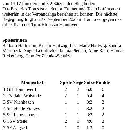
von 15:17 Punkten und 3:2 Sätzen den Sieg holten.
Das Fazit des Tages ist eindeutig. Trainer und Team hoffen auch
weiterhin in der Verbandsliga bestehen zu können. Die nächste
Begegnung folgt am 27. September 2025 in Hannover gegen das
dritte Team des Turn-Klubs zu Hannover.
Spielerinnen
Barbara Hartmann, Kirstin Hartwig, Lisa-Marie Hartwig, Sandra
Müsebeck, Angelika Orlovius, Janina Pientka, Anne Rath, Hannah
Rickenberg, Jennifer Ziemke-Schulze
Mannschaft
Spiele
Siege
Sätze
Punkte
1
GfL Hannover II
2
2
6:0
6
2
TV Jahn Walsrode
2
1
5:4
4
3
SV Nienhagen
1
1
3:2
2
4
SG Heide Volleys
1
1
3:2
2
5
SC Langenhagen
1
1
3:2
2
6
TSV Stelle
2
0
4:6
2
7
SF Aligse I
1
0
1:3
0