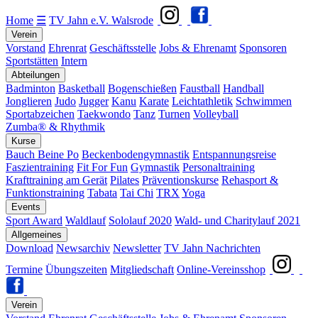
Home
☰
TV Jahn e.V. Walsrode
Verein
Vorstand
Ehrenrat
Geschäftsstelle
Jobs & Ehrenamt
Sponsoren
Sportstätten
Intern
Abteilungen
Badminton
Basketball
Bogenschießen
Faustball
Handball
Jonglieren
Judo
Jugger
Kanu
Karate
Leichtathletik
Schwimmen
Sportabzeichen
Taekwondo
Tanz
Turnen
Volleyball
Zumba® & Rhythmik
Kurse
Bauch Beine Po
Beckenbodengymnastik
Entspannungsreise
Faszientraining
Fit For Fun
Gymnastik
Personaltraining
Krafttraining am Gerät
Pilates
Präventionskurse
Rehasport &
Funktionstraining
Tabata
Tai Chi
TRX
Yoga
Events
Sport Award
Waldlauf
Sololauf 2020
Wald- und Charitylauf 2021
Allgemeines
Download
Newsarchiv
Newsletter
TV Jahn Nachrichten
Termine
Übungszeiten
Mitgliedschaft
Online-Vereinsshop
Verein