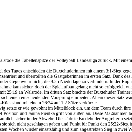
ode die Tabellenspitze der Volleyball-Landesliga zurück. Mit einem 3
iel des Tages entschieden die Buxtehuderinnen mit einem 3:1-Sieg gege
nzentriert und überrollten die Gastgeberinnen im ersten Satz. Dank des
der Gegenwehr nicht, die 9:25 Niederlage zu verhindern. In der Eupho
hme kam sicher, doch der Spielaufbau gelang nicht so erfolgreich wie 
it 25:19 an Walsrode. Im dritten Satz brachte der Buxtehuder Trainer 
h einen entscheidenden Vorsprung erarbeiten. Allein dieser Satz war mi
tz-Rückstand mit einem 26:24 auf 1:2 Sätze verkürzte.
wig setzte er wie gewohnt im Mittelblock ein, um dem Team durch ihre E
-Position und Janina Pientka griff von außen an. Diese Maßnahmen bew
staunlich sicher in der Abwehr. Die stärkste Buxtehuder Angreiferin se
ie sich nicht geschlagen gaben und Punkt für Punkt den 25:22-Sieg im
ächsten Wochen wieder einsatzfähig und zum angestrebten Sieg in zwei