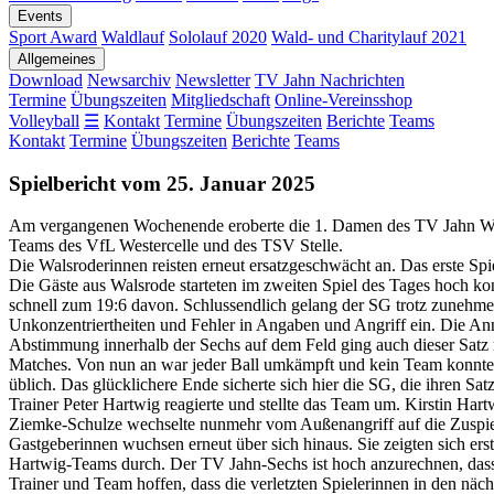
Events
Sport Award
Waldlauf
Sololauf 2020
Wald- und Charitylauf 2021
Allgemeines
Download
Newsarchiv
Newsletter
TV Jahn Nachrichten
Termine
Übungszeiten
Mitgliedschaft
Online-Vereinsshop
Volleyball
☰
Kontakt
Termine
Übungszeiten
Berichte
Teams
Kontakt
Termine
Übungszeiten
Berichte
Teams
Spielbericht vom 25. Januar 2025
Am vergangenen Wochenende eroberte die 1. Damen des TV Jahn Walsr
Teams des VfL Westercelle und des TSV Stelle.
Die Walsroderinnen reisten erneut ersatzgeschwächt an. Das erste Sp
Die Gäste aus Walsrode starteten im zweiten Spiel des Tages hoch ko
schnell zum 19:6 davon. Schlussendlich gelang der SG trotz zunehmen
Unkonzentriertheiten und Fehler in Angaben und Angriff ein. Die Anna
Abstimmung innerhalb der Sechs auf dem Feld ging auch dieser Satz m
Matches. Von nun an war jeder Ball umkämpft und kein Team konnte sic
üblich. Das glücklichere Ende sicherte sich hier die SG, die ihren Sa
Trainer Peter Hartwig reagierte und stellte das Team um. Kirstin Hart
Ziemke-Schulze wechselte nunmehr vom Außenangriff auf die Zuspiel
Gastgeberinnen wuchsen erneut über sich hinaus. Sie zeigten sich er
Hartwig-Teams durch. Der TV Jahn-Sechs ist hoch anzurechnen, dass s
Trainer und Team hoffen, dass die verletzten Spielerinnen in den n