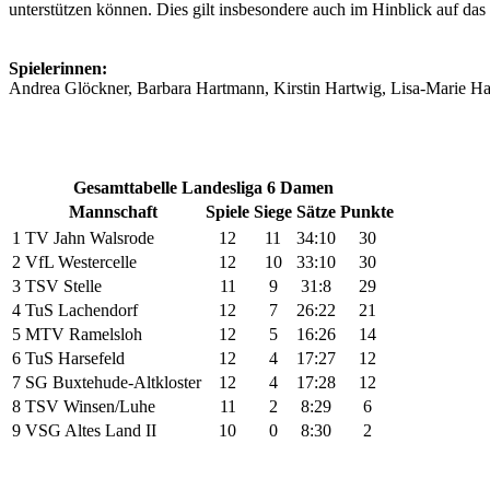
unterstützen können. Dies gilt insbesondere auch im Hinblick auf d
Spielerinnen:
Andrea Glöckner, Barbara Hartmann, Kirstin Hartwig, Lisa-Marie Ha
Gesamttabelle Landesliga 6 Damen
Mannschaft
Spiele
Siege
Sätze
Punkte
1
TV Jahn Walsrode
12
11
34:10
30
2
VfL Westercelle
12
10
33:10
30
3
TSV Stelle
11
9
31:8
29
4
TuS Lachendorf
12
7
26:22
21
5
MTV Ramelsloh
12
5
16:26
14
6
TuS Harsefeld
12
4
17:27
12
7
SG Buxtehude-Altkloster
12
4
17:28
12
8
TSV Winsen/Luhe
11
2
8:29
6
9
VSG Altes Land II
10
0
8:30
2