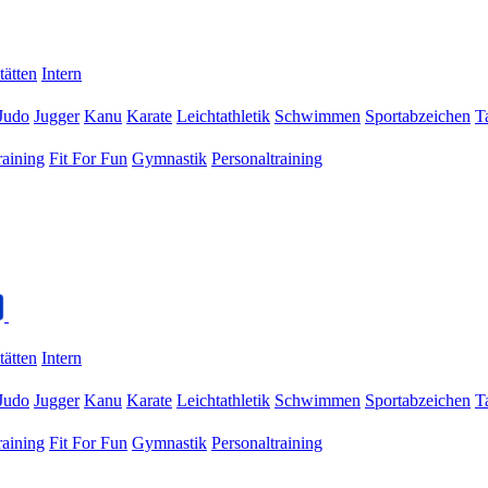
tätten
Intern
Judo
Jugger
Kanu
Karate
Leichtathletik
Schwimmen
Sportabzeichen
T
raining
Fit For Fun
Gymnastik
Personaltraining
tätten
Intern
Judo
Jugger
Kanu
Karate
Leichtathletik
Schwimmen
Sportabzeichen
T
raining
Fit For Fun
Gymnastik
Personaltraining