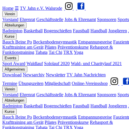
Home
☰
TV Jahn e.V. Walsrode
Verein
Vorstand
Ehrenrat
Geschäftsstelle
Jobs & Ehrenamt
Sponsoren
Sports
Abteilungen
Badminton
Basketball
Bogenschießen
Faustball
Handball
Jonglieren
Kurse
Bauch Beine Po
Beckenbodengymnastik
Entspannungsreise
Faszient
Krafttraining am Gerät
Pilates
Präventionskurse
Rehasport &
Funktionstraining
Tabata
Tai Chi
TRX
Yoga
Events
Sport Award
Waldlauf
Sololauf 2020
Wald- und Charitylauf 2021
Allgemeines
Download
Newsarchiv
Newsletter
TV Jahn Nachrichten
Termine
Übungszeiten
Mitgliedschaft
Online-Vereinsshop
Verein
Vorstand
Ehrenrat
Geschäftsstelle
Jobs & Ehrenamt
Sponsoren
Sports
Abteilungen
Badminton
Basketball
Bogenschießen
Faustball
Handball
Jonglieren
Kurse
Bauch Beine Po
Beckenbodengymnastik
Entspannungsreise
Faszient
Krafttraining am Gerät
Pilates
Präventionskurse
Rehasport &
Funktionstraining
Tabata
Tai Chi
TRX
Yoga