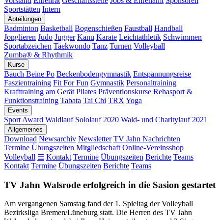
Vorstand
Ehrenrat
Geschäftsstelle
Jobs & Ehrenamt
Sponsoren
Sportstätten
Intern
Abteilungen
Badminton
Basketball
Bogenschießen
Faustball
Handball
Jonglieren
Judo
Jugger
Kanu
Karate
Leichtathletik
Schwimmen
Sportabzeichen
Taekwondo
Tanz
Turnen
Volleyball
Zumba® & Rhythmik
Kurse
Bauch Beine Po
Beckenbodengymnastik
Entspannungsreise
Faszientraining
Fit For Fun
Gymnastik
Personaltraining
Krafttraining am Gerät
Pilates
Präventionskurse
Rehasport &
Funktionstraining
Tabata
Tai Chi
TRX
Yoga
Events
Sport Award
Waldlauf
Sololauf 2020
Wald- und Charitylauf 2021
Allgemeines
Download
Newsarchiv
Newsletter
TV Jahn Nachrichten
Termine
Übungszeiten
Mitgliedschaft
Online-Vereinsshop
Volleyball
☰
Kontakt
Termine
Übungszeiten
Berichte
Teams
Kontakt
Termine
Übungszeiten
Berichte
Teams
TV Jahn Walsrode erfolgreich in die Sasion gestartet
Am vergangenen Samstag fand der 1. Spieltag der Volleyball
Bezirksliga Bremen/Lüneburg statt. Die Herren des TV Jahn