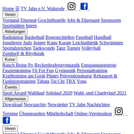
Home
☰
TV Jahn e.V. Walsrode
Verein
Vorstand
Ehrenrat
Geschäftsstelle
Jobs & Ehrenamt
Sponsoren
Sportstätten
Intern
Abteilungen
Badminton
Basketball
Bogenschießen
Faustball
Handball
Jonglieren
Judo
Jugger
Kanu
Karate
Leichtathletik
Schwimmen
Sportabzeichen
Taekwondo
Tanz
Turnen
Volleyball
Zumba® & Rhythmik
Kurse
Bauch Beine Po
Beckenbodengymnastik
Entspannungsreise
Faszientraining
Fit For Fun
Gymnastik
Personaltraining
Krafttraining am Gerät
Pilates
Präventionskurse
Rehasport &
Funktionstraining
Tabata
Tai Chi
TRX
Yoga
Events
Sport Award
Waldlauf
Sololauf 2020
Wald- und Charitylauf 2021
Allgemeines
Download
Newsarchiv
Newsletter
TV Jahn Nachrichten
Termine
Übungszeiten
Mitgliedschaft
Online-Vereinsshop
Verein