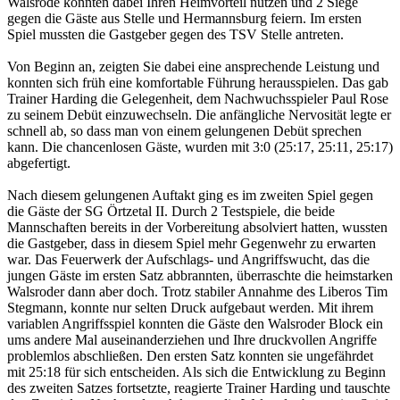
Walsrode konnten dabei Ihren Heimvorteil nutzen und 2 Siege
gegen die Gäste aus Stelle und Hermannsburg feiern. Im ersten
Spiel mussten die Gastgeber gegen des TSV Stelle antreten.
Von Beginn an, zeigten Sie dabei eine ansprechende Leistung und
konnten sich früh eine komfortable Führung herausspielen. Das gab
Trainer Harding die Gelegenheit, dem Nachwuchsspieler Paul Rose
zu seinem Debüt einzuwechseln. Die anfängliche Nervosität legte er
schnell ab, so dass man von einem gelungenen Debüt sprechen
kann. Die chancenlosen Gäste, wurden mit 3:0 (25:17, 25:11, 25:17)
abgefertigt.
Nach diesem gelungenen Auftakt ging es im zweiten Spiel gegen
die Gäste der SG Örtzetal II. Durch 2 Testspiele, die beide
Mannschaften bereits in der Vorbereitung absolviert hatten, wussten
die Gastgeber, dass in diesem Spiel mehr Gegenwehr zu erwarten
war. Das Feuerwerk der Aufschlags- und Angriffswucht, das die
jungen Gäste im ersten Satz abbrannten, überraschte die heimstarken
Walsroder dann aber doch. Trotz stabiler Annahme des Liberos Tim
Stegmann, konnte nur selten Druck aufgebaut werden. Mit ihrem
variablen Angriffsspiel konnten die Gäste den Walsroder Block ein
ums andere Mal auseinanderziehen und Ihre druckvollen Angriffe
problemlos abschließen. Den ersten Satz konnten sie ungefährdet
mit 25:18 für sich entscheiden. Als sich die Entwicklung zu Beginn
des zweiten Satzes fortsetzte, reagierte Trainer Harding und tauschte