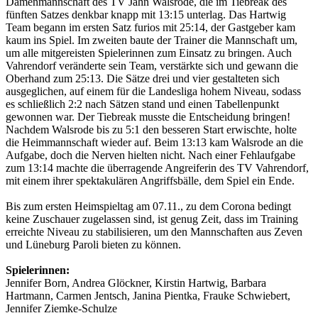
Damenmannschaft des TV Jahn Walsrode, die im Tiebreak des
fünften Satzes denkbar knapp mit 13:15 unterlag. Das Hartwig
Team begann im ersten Satz furios mit 25:14, der Gastgeber kam
kaum ins Spiel. Im zweiten baute der Trainer die Mannschaft um,
um alle mitgereisten Spielerinnen zum Einsatz zu bringen. Auch
Vahrendorf veränderte sein Team, verstärkte sich und gewann die
Oberhand zum 25:13. Die Sätze drei und vier gestalteten sich
ausgeglichen, auf einem für die Landesliga hohem Niveau, sodass
es schließlich 2:2 nach Sätzen stand und einen Tabellenpunkt
gewonnen war. Der Tiebreak musste die Entscheidung bringen!
Nachdem Walsrode bis zu 5:1 den besseren Start erwischte, holte
die Heimmannschaft wieder auf. Beim 13:13 kam Walsrode an die
Aufgabe, doch die Nerven hielten nicht. Nach einer Fehlaufgabe
zum 13:14 machte die überragende Angreiferin des TV Vahrendorf,
mit einem ihrer spektakulären Angriffsbälle, dem Spiel ein Ende.
Bis zum ersten Heimspieltag am 07.11., zu dem Corona bedingt
keine Zuschauer zugelassen sind, ist genug Zeit, dass im Training
erreichte Niveau zu stabilisieren, um den Mannschaften aus Zeven
und Lüneburg Paroli bieten zu können.
Spielerinnen:
Jennifer Born, Andrea Glöckner, Kirstin Hartwig, Barbara
Hartmann, Carmen Jentsch, Janina Pientka, Frauke Schwiebert,
Jennifer Ziemke-Schulze