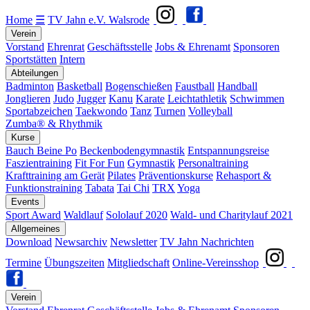
Home
☰
TV Jahn e.V. Walsrode
Verein
Vorstand
Ehrenrat
Geschäftsstelle
Jobs & Ehrenamt
Sponsoren
Sportstätten
Intern
Abteilungen
Badminton
Basketball
Bogenschießen
Faustball
Handball
Jonglieren
Judo
Jugger
Kanu
Karate
Leichtathletik
Schwimmen
Sportabzeichen
Taekwondo
Tanz
Turnen
Volleyball
Zumba® & Rhythmik
Kurse
Bauch Beine Po
Beckenbodengymnastik
Entspannungsreise
Faszientraining
Fit For Fun
Gymnastik
Personaltraining
Krafttraining am Gerät
Pilates
Präventionskurse
Rehasport &
Funktionstraining
Tabata
Tai Chi
TRX
Yoga
Events
Sport Award
Waldlauf
Sololauf 2020
Wald- und Charitylauf 2021
Allgemeines
Download
Newsarchiv
Newsletter
TV Jahn Nachrichten
Termine
Übungszeiten
Mitgliedschaft
Online-Vereinsshop
Verein