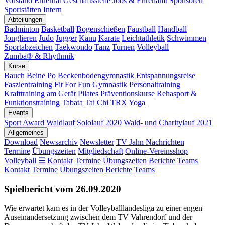
Vorstand
Ehrenrat
Geschäftsstelle
Jobs & Ehrenamt
Sponsoren
Sportstätten
Intern
Abteilungen
Badminton
Basketball
Bogenschießen
Faustball
Handball
Jonglieren
Judo
Jugger
Kanu
Karate
Leichtathletik
Schwimmen
Sportabzeichen
Taekwondo
Tanz
Turnen
Volleyball
Zumba® & Rhythmik
Kurse
Bauch Beine Po
Beckenbodengymnastik
Entspannungsreise
Faszientraining
Fit For Fun
Gymnastik
Personaltraining
Krafttraining am Gerät
Pilates
Präventionskurse
Rehasport &
Funktionstraining
Tabata
Tai Chi
TRX
Yoga
Events
Sport Award
Waldlauf
Sololauf 2020
Wald- und Charitylauf 2021
Allgemeines
Download
Newsarchiv
Newsletter
TV Jahn Nachrichten
Termine
Übungszeiten
Mitgliedschaft
Online-Vereinsshop
Volleyball
☰
Kontakt
Termine
Übungszeiten
Berichte
Teams
Kontakt
Termine
Übungszeiten
Berichte
Teams
Spielbericht vom 26.09.2020
Wie erwartet kam es in der Volleyballlandesliga zu einer engen
Auseinandersetzung zwischen dem TV Vahrendorf und der