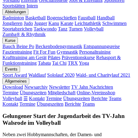
Vorstand
Ehrenrat
Geschäftsstelle
Jobs & Ehrenamt
Sponsoren
Sportstätten
Intern
Abteilungen
Badminton
Basketball
Bogenschießen
Faustball
Handball
Jonglieren
Judo
Jugger
Kanu
Karate
Leichtathletik
Schwimmen
Sportabzeichen
Taekwondo
Tanz
Turnen
Volleyball
Zumba® & Rhythmik
Kurse
Bauch Beine Po
Beckenbodengymnastik
Entspannungsreise
Faszientraining
Fit For Fun
Gymnastik
Personaltraining
Krafttraining am Gerät
Pilates
Präventionskurse
Rehasport &
Funktionstraining
Tabata
Tai Chi
TRX
Yoga
Events
Sport Award
Waldlauf
Sololauf 2020
Wald- und Charitylauf 2021
Allgemeines
Download
Newsarchiv
Newsletter
TV Jahn Nachrichten
Termine
Übungszeiten
Mitgliedschaft
Online-Vereinsshop
Volleyball
☰
Kontakt
Termine
Übungszeiten
Berichte
Teams
Kontakt
Termine
Übungszeiten
Berichte
Teams
Gelungener Start der Jugendarbeit des TV-Jahn
Walsrode im Volleyball
Neben zwei Hobbymannschaften, der Damen- und