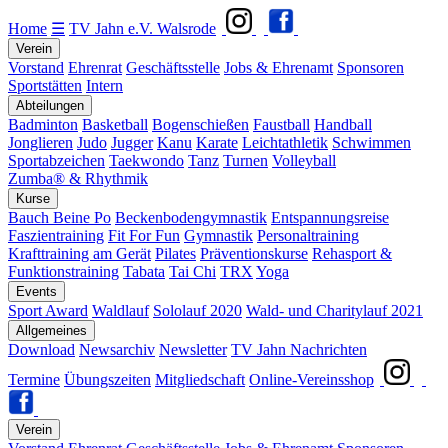
Home
☰
TV Jahn e.V. Walsrode
Verein
Vorstand
Ehrenrat
Geschäftsstelle
Jobs & Ehrenamt
Sponsoren
Sportstätten
Intern
Abteilungen
Badminton
Basketball
Bogenschießen
Faustball
Handball
Jonglieren
Judo
Jugger
Kanu
Karate
Leichtathletik
Schwimmen
Sportabzeichen
Taekwondo
Tanz
Turnen
Volleyball
Zumba® & Rhythmik
Kurse
Bauch Beine Po
Beckenbodengymnastik
Entspannungsreise
Faszientraining
Fit For Fun
Gymnastik
Personaltraining
Krafttraining am Gerät
Pilates
Präventionskurse
Rehasport &
Funktionstraining
Tabata
Tai Chi
TRX
Yoga
Events
Sport Award
Waldlauf
Sololauf 2020
Wald- und Charitylauf 2021
Allgemeines
Download
Newsarchiv
Newsletter
TV Jahn Nachrichten
Termine
Übungszeiten
Mitgliedschaft
Online-Vereinsshop
Verein