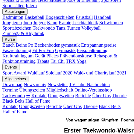
Vorstand
Ehrenrat
Geschäftsstelle
Jobs & Ehrenamt
Sponsoren
Sportstätten
Intern
Abteilungen
Badminton
Basketball
Bogenschießen
Faustball
Handball
Jonglieren
Judo
Jugger
Kanu
Karate
Leichtathletik
Schwimmen
Sportabzeichen
Taekwondo
Tanz
Turnen
Volleyball
Zumba® & Rhythmik
Kurse
Bauch Beine Po
Beckenbodengymnastik
Entspannungsreise
Faszientraining
Fit For Fun
Gymnastik
Personaltraining
Krafttraining am Gerät
Pilates
Präventionskurse
Rehasport &
Funktionstraining
Tabata
Tai Chi
TRX
Yoga
Events
Sport Award
Waldlauf
Sololauf 2020
Wald- und Charitylauf 2021
Allgemeines
Download
Newsarchiv
Newsletter
TV Jahn Nachrichten
Termine
Übungszeiten
Mitgliedschaft
Online-Vereinsshop
Taekwondo
☰
Kontakt
Übungszeiten
Berichte
Über Uns
Theorie
Black Belts
Hall of Fame
Kontakt
Übungszeiten
Berichte
Über Uns
Theorie
Black Belts
Hall of Fame