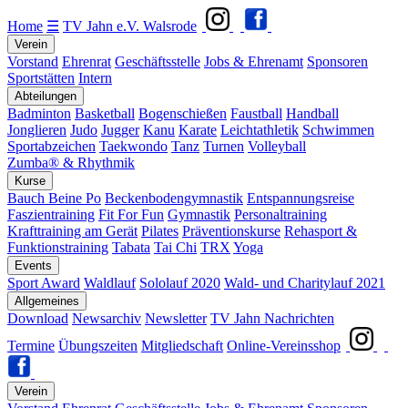
Home
☰
TV Jahn e.V. Walsrode
Verein
Vorstand
Ehrenrat
Geschäftsstelle
Jobs & Ehrenamt
Sponsoren
Sportstätten
Intern
Abteilungen
Badminton
Basketball
Bogenschießen
Faustball
Handball
Jonglieren
Judo
Jugger
Kanu
Karate
Leichtathletik
Schwimmen
Sportabzeichen
Taekwondo
Tanz
Turnen
Volleyball
Zumba® & Rhythmik
Kurse
Bauch Beine Po
Beckenbodengymnastik
Entspannungsreise
Faszientraining
Fit For Fun
Gymnastik
Personaltraining
Krafttraining am Gerät
Pilates
Präventionskurse
Rehasport &
Funktionstraining
Tabata
Tai Chi
TRX
Yoga
Events
Sport Award
Waldlauf
Sololauf 2020
Wald- und Charitylauf 2021
Allgemeines
Download
Newsarchiv
Newsletter
TV Jahn Nachrichten
Termine
Übungszeiten
Mitgliedschaft
Online-Vereinsshop
Verein