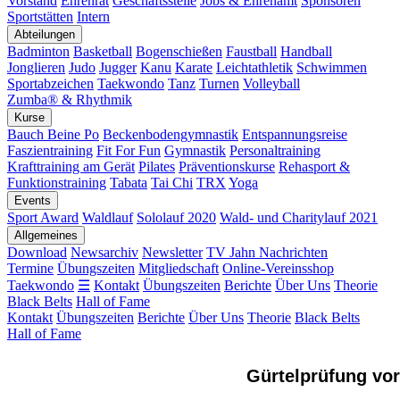
Vorstand
Ehrenrat
Geschäftsstelle
Jobs & Ehrenamt
Sponsoren
Sportstätten
Intern
Abteilungen
Badminton
Basketball
Bogenschießen
Faustball
Handball
Jonglieren
Judo
Jugger
Kanu
Karate
Leichtathletik
Schwimmen
Sportabzeichen
Taekwondo
Tanz
Turnen
Volleyball
Zumba® & Rhythmik
Kurse
Bauch Beine Po
Beckenbodengymnastik
Entspannungsreise
Faszientraining
Fit For Fun
Gymnastik
Personaltraining
Krafttraining am Gerät
Pilates
Präventionskurse
Rehasport &
Funktionstraining
Tabata
Tai Chi
TRX
Yoga
Events
Sport Award
Waldlauf
Sololauf 2020
Wald- und Charitylauf 2021
Allgemeines
Download
Newsarchiv
Newsletter
TV Jahn Nachrichten
Termine
Übungszeiten
Mitgliedschaft
Online-Vereinsshop
Taekwondo
☰
Kontakt
Übungszeiten
Berichte
Über Uns
Theorie
Black Belts
Hall of Fame
Kontakt
Übungszeiten
Berichte
Über Uns
Theorie
Black Belts
Hall of Fame