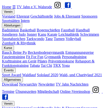
Home
☰
TV Jahn e.V. Walsrode
Verein
Vorstand
Ehrenrat
Geschäftsstelle
Jobs & Ehrenamt
Sponsoren
Sportstätten
Intern
Abteilungen
Badminton
Basketball
Bogenschießen
Faustball
Handball
Jonglieren
Judo
Jugger
Kanu
Karate
Leichtathletik
Schwimmen
Sportabzeichen
Taekwondo
Tanz
Turnen
Volleyball
Zumba® & Rhythmik
Kurse
Bauch Beine Po
Beckenbodengymnastik
Entspannungsreise
Faszientraining
Fit For Fun
Gymnastik
Personaltraining
Krafttraining am Gerät
Pilates
Präventionskurse
Rehasport &
Funktionstraining
Tabata
Tai Chi
TRX
Yoga
Events
Sport Award
Waldlauf
Sololauf 2020
Wald- und Charitylauf 2021
Allgemeines
Download
Newsarchiv
Newsletter
TV Jahn Nachrichten
Termine
Übungszeiten
Mitgliedschaft
Online-Vereinsshop
Verein