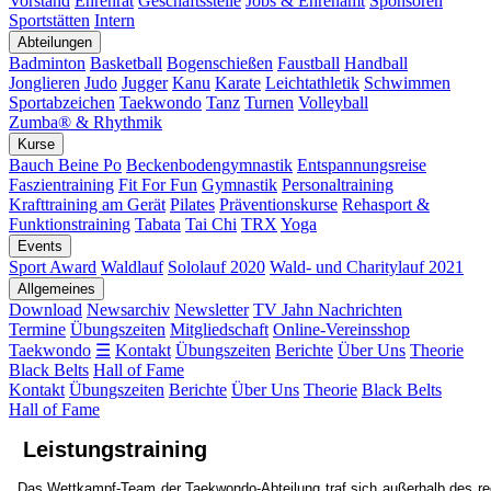
Vorstand
Ehrenrat
Geschäftsstelle
Jobs & Ehrenamt
Sponsoren
Sportstätten
Intern
Abteilungen
Badminton
Basketball
Bogenschießen
Faustball
Handball
Jonglieren
Judo
Jugger
Kanu
Karate
Leichtathletik
Schwimmen
Sportabzeichen
Taekwondo
Tanz
Turnen
Volleyball
Zumba® & Rhythmik
Kurse
Bauch Beine Po
Beckenbodengymnastik
Entspannungsreise
Faszientraining
Fit For Fun
Gymnastik
Personaltraining
Krafttraining am Gerät
Pilates
Präventionskurse
Rehasport &
Funktionstraining
Tabata
Tai Chi
TRX
Yoga
Events
Sport Award
Waldlauf
Sololauf 2020
Wald- und Charitylauf 2021
Allgemeines
Download
Newsarchiv
Newsletter
TV Jahn Nachrichten
Termine
Übungszeiten
Mitgliedschaft
Online-Vereinsshop
Taekwondo
☰
Kontakt
Übungszeiten
Berichte
Über Uns
Theorie
Black Belts
Hall of Fame
Kontakt
Übungszeiten
Berichte
Über Uns
Theorie
Black Belts
Hall of Fame