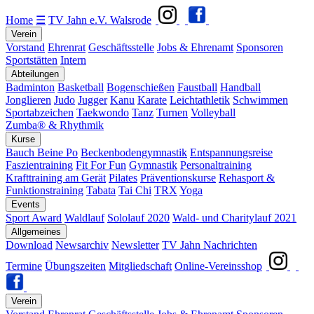
Home
☰
TV Jahn e.V. Walsrode
Verein
Vorstand
Ehrenrat
Geschäftsstelle
Jobs & Ehrenamt
Sponsoren
Sportstätten
Intern
Abteilungen
Badminton
Basketball
Bogenschießen
Faustball
Handball
Jonglieren
Judo
Jugger
Kanu
Karate
Leichtathletik
Schwimmen
Sportabzeichen
Taekwondo
Tanz
Turnen
Volleyball
Zumba® & Rhythmik
Kurse
Bauch Beine Po
Beckenbodengymnastik
Entspannungsreise
Faszientraining
Fit For Fun
Gymnastik
Personaltraining
Krafttraining am Gerät
Pilates
Präventionskurse
Rehasport &
Funktionstraining
Tabata
Tai Chi
TRX
Yoga
Events
Sport Award
Waldlauf
Sololauf 2020
Wald- und Charitylauf 2021
Allgemeines
Download
Newsarchiv
Newsletter
TV Jahn Nachrichten
Termine
Übungszeiten
Mitgliedschaft
Online-Vereinsshop
Verein