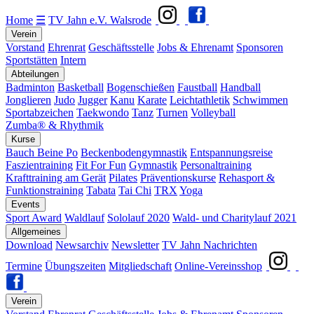
Home
☰
TV Jahn e.V. Walsrode
Verein
Vorstand
Ehrenrat
Geschäftsstelle
Jobs & Ehrenamt
Sponsoren
Sportstätten
Intern
Abteilungen
Badminton
Basketball
Bogenschießen
Faustball
Handball
Jonglieren
Judo
Jugger
Kanu
Karate
Leichtathletik
Schwimmen
Sportabzeichen
Taekwondo
Tanz
Turnen
Volleyball
Zumba® & Rhythmik
Kurse
Bauch Beine Po
Beckenbodengymnastik
Entspannungsreise
Faszientraining
Fit For Fun
Gymnastik
Personaltraining
Krafttraining am Gerät
Pilates
Präventionskurse
Rehasport &
Funktionstraining
Tabata
Tai Chi
TRX
Yoga
Events
Sport Award
Waldlauf
Sololauf 2020
Wald- und Charitylauf 2021
Allgemeines
Download
Newsarchiv
Newsletter
TV Jahn Nachrichten
Termine
Übungszeiten
Mitgliedschaft
Online-Vereinsshop
Verein