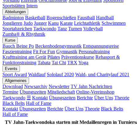
Vorstand
Ehrenrat
Geschäftsstelle
Jobs & Ehrenamt
Sponsoren
Sportstätten
Intern
Abteilungen
Badminton
Basketball
Bogenschießen
Faustball
Handball
Jonglieren
Judo
Jugger
Kanu
Karate
Leichtathletik
Schwimmen
Sportabzeichen
Taekwondo
Tanz
Turnen
Volleyball
Zumba® & Rhythmik
Kurse
Bauch Beine Po
Beckenbodengymnastik
Entspannungsreise
Faszientraining
Fit For Fun
Gymnastik
Personaltraining
Krafttraining am Gerät
Pilates
Präventionskurse
Rehasport &
Funktionstraining
Tabata
Tai Chi
TRX
Yoga
Events
Sport Award
Waldlauf
Sololauf 2020
Wald- und Charitylauf 2021
Allgemeines
Download
Newsarchiv
Newsletter
TV Jahn Nachrichten
Termine
Übungszeiten
Mitgliedschaft
Online-Vereinsshop
Taekwondo
☰
Kontakt
Übungszeiten
Berichte
Über Uns
Theorie
Black Belts
Hall of Fame
Kontakt
Übungszeiten
Berichte
Über Uns
Theorie
Black Belts
Hall of Fame