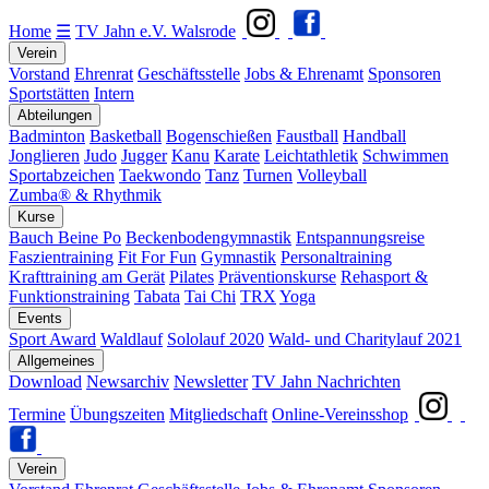
Home
☰
TV Jahn e.V. Walsrode
Verein
Vorstand
Ehrenrat
Geschäftsstelle
Jobs & Ehrenamt
Sponsoren
Sportstätten
Intern
Abteilungen
Badminton
Basketball
Bogenschießen
Faustball
Handball
Jonglieren
Judo
Jugger
Kanu
Karate
Leichtathletik
Schwimmen
Sportabzeichen
Taekwondo
Tanz
Turnen
Volleyball
Zumba® & Rhythmik
Kurse
Bauch Beine Po
Beckenbodengymnastik
Entspannungsreise
Faszientraining
Fit For Fun
Gymnastik
Personaltraining
Krafttraining am Gerät
Pilates
Präventionskurse
Rehasport &
Funktionstraining
Tabata
Tai Chi
TRX
Yoga
Events
Sport Award
Waldlauf
Sololauf 2020
Wald- und Charitylauf 2021
Allgemeines
Download
Newsarchiv
Newsletter
TV Jahn Nachrichten
Termine
Übungszeiten
Mitgliedschaft
Online-Vereinsshop
Verein