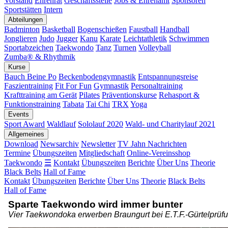
Vorstand
Ehrenrat
Geschäftsstelle
Jobs & Ehrenamt
Sponsoren
Sportstätten
Intern
Abteilungen
Badminton
Basketball
Bogenschießen
Faustball
Handball
Jonglieren
Judo
Jugger
Kanu
Karate
Leichtathletik
Schwimmen
Sportabzeichen
Taekwondo
Tanz
Turnen
Volleyball
Zumba® & Rhythmik
Kurse
Bauch Beine Po
Beckenbodengymnastik
Entspannungsreise
Faszientraining
Fit For Fun
Gymnastik
Personaltraining
Krafttraining am Gerät
Pilates
Präventionskurse
Rehasport &
Funktionstraining
Tabata
Tai Chi
TRX
Yoga
Events
Sport Award
Waldlauf
Sololauf 2020
Wald- und Charitylauf 2021
Allgemeines
Download
Newsarchiv
Newsletter
TV Jahn Nachrichten
Termine
Übungszeiten
Mitgliedschaft
Online-Vereinsshop
Taekwondo
☰
Kontakt
Übungszeiten
Berichte
Über Uns
Theorie
Black Belts
Hall of Fame
Kontakt
Übungszeiten
Berichte
Über Uns
Theorie
Black Belts
Hall of Fame