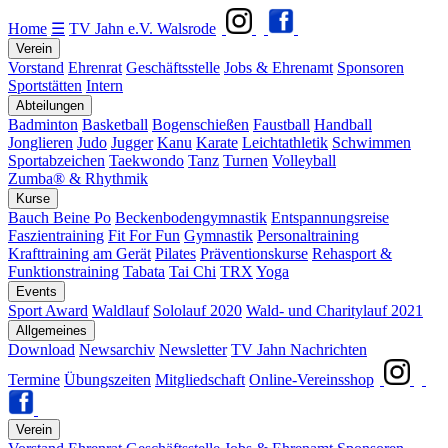
Home
☰
TV Jahn e.V. Walsrode
Verein
Vorstand
Ehrenrat
Geschäftsstelle
Jobs & Ehrenamt
Sponsoren
Sportstätten
Intern
Abteilungen
Badminton
Basketball
Bogenschießen
Faustball
Handball
Jonglieren
Judo
Jugger
Kanu
Karate
Leichtathletik
Schwimmen
Sportabzeichen
Taekwondo
Tanz
Turnen
Volleyball
Zumba® & Rhythmik
Kurse
Bauch Beine Po
Beckenbodengymnastik
Entspannungsreise
Faszientraining
Fit For Fun
Gymnastik
Personaltraining
Krafttraining am Gerät
Pilates
Präventionskurse
Rehasport &
Funktionstraining
Tabata
Tai Chi
TRX
Yoga
Events
Sport Award
Waldlauf
Sololauf 2020
Wald- und Charitylauf 2021
Allgemeines
Download
Newsarchiv
Newsletter
TV Jahn Nachrichten
Termine
Übungszeiten
Mitgliedschaft
Online-Vereinsshop
Verein