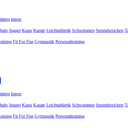
tätten
Intern
Judo
Jugger
Kanu
Karate
Leichtathletik
Schwimmen
Sportabzeichen
T
raining
Fit For Fun
Gymnastik
Personaltraining
tätten
Intern
Judo
Jugger
Kanu
Karate
Leichtathletik
Schwimmen
Sportabzeichen
T
raining
Fit For Fun
Gymnastik
Personaltraining