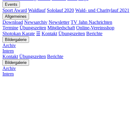
Events
Sport Award
Waldlauf
Sololauf 2020
Wald- und Charitylauf 2021
Allgemeines
Download
Newsarchiv
Newsletter
TV Jahn Nachrichten
Termine
Übungszeiten
Mitgliedschaft
Online-Vereinsshop
Shotokan Karate
☰
Kontakt
Übungszeiten
Berichte
Bildergalerie
Archiv
Intern
Kontakt
Übungszeiten
Berichte
Bildergalerie
Archiv
Intern