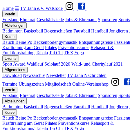
Home
☰
TV Jahn e.V. Walsrode
Verein
Vorstand
Ehrenrat
Geschäftsstelle
Jobs & Ehrenamt
Sponsoren
Sports
Abteilungen
Badminton
Basketball
Bogenschießen
Faustball
Handball
Jonglieren
Kurse
Bauch Beine Po
Beckenbodengymnastik
Entspannungsreise
Faszient
Krafttraining am Gerät
Pilates
Präventionskurse
Rehasport &
Funktionstraining
Tabata
Tai Chi
TRX
Yoga
Events
Sport Award
Waldlauf
Sololauf 2020
Wald- und Charitylauf 2021
Allgemeines
Download
Newsarchiv
Newsletter
TV Jahn Nachrichten
Termine
Übungszeiten
Mitgliedschaft
Online-Vereinsshop
Verein
Vorstand
Ehrenrat
Geschäftsstelle
Jobs & Ehrenamt
Sponsoren
Sports
Abteilungen
Badminton
Basketball
Bogenschießen
Faustball
Handball
Jonglieren
Kurse
Bauch Beine Po
Beckenbodengymnastik
Entspannungsreise
Faszient
Krafttraining am Gerät
Pilates
Präventionskurse
Rehasport &
Funktionstraining
Tabata
Tai Chi
TRX
Yoga