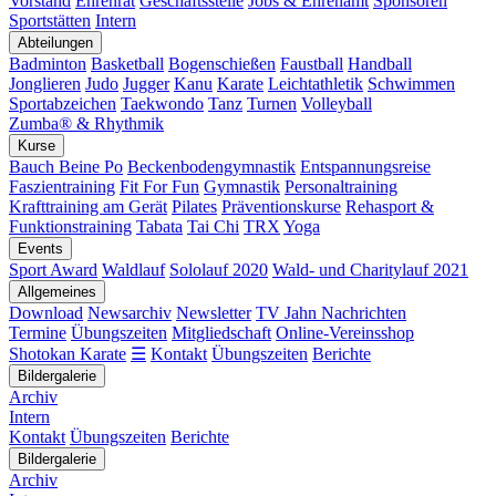
Vorstand
Ehrenrat
Geschäftsstelle
Jobs & Ehrenamt
Sponsoren
Sportstätten
Intern
Abteilungen
Badminton
Basketball
Bogenschießen
Faustball
Handball
Jonglieren
Judo
Jugger
Kanu
Karate
Leichtathletik
Schwimmen
Sportabzeichen
Taekwondo
Tanz
Turnen
Volleyball
Zumba® & Rhythmik
Kurse
Bauch Beine Po
Beckenbodengymnastik
Entspannungsreise
Faszientraining
Fit For Fun
Gymnastik
Personaltraining
Krafttraining am Gerät
Pilates
Präventionskurse
Rehasport &
Funktionstraining
Tabata
Tai Chi
TRX
Yoga
Events
Sport Award
Waldlauf
Sololauf 2020
Wald- und Charitylauf 2021
Allgemeines
Download
Newsarchiv
Newsletter
TV Jahn Nachrichten
Termine
Übungszeiten
Mitgliedschaft
Online-Vereinsshop
Shotokan Karate
☰
Kontakt
Übungszeiten
Berichte
Bildergalerie
Archiv
Intern
Kontakt
Übungszeiten
Berichte
Bildergalerie
Archiv