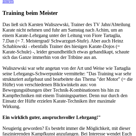
Intern
Training beim Meister
Das ließ sich Karsten Waliszewski, Trainer des TV Jahn/Abteilung
Karate nicht nehmen und fuhr am Samstag nach Achim, um an
einem Karate-Lehrgang unter der Leitung von Fiore Tartaglia,
7.Dan (= 7. Meistergrad/ Schwarzgurt-Stufe). Aber auch Heinz
Schablowski - ebenfalls Trainer des hiesigen Karate-Dojos (=
Karate-Schule) -, leider gesundheitlich etwas gehandikapt, schaute
sich das Ganze immerhin von der Tribüne aus an.
Waliszewski war sehr angetan von der Art und Weise wie Tartaglia
seine Lehrgangs-Schwerpunkte vermittelte: "Das Training war sehr
strukturiert aufgebaut und bearbeitete das Thema "der Motor" (= die
Hüfte) von verschiedenen Blickwinkeln aus: von
Bewegungsübungen über Technik-Kombinationen bis hin zu
Kampftechniken mit einem Trainingspartner. Denn nur durch den
Einsatz der Hüfte erzielen Karate-Techniken ihre maximale
Wirkung.
Ein wirklich guter, anspruchsvoller Lehrgang!"
Neugierig geworden? Es besteht immer die Möglichkeit, mit dieser
faszinierenden Kampfkunst anzufangen. Bei Interesse wendet Euch