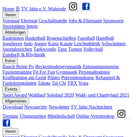
Home
☰
TV Jahn e.V. Walsrode
Verein
Vorstand
Ehrenrat
Geschäftsstelle
Jobs & Ehrenamt
Sponsoren
Sportstätten
Intern
Abteilungen
Badminton
Basketball
Bogenschießen
Faustball
Handball
Jonglieren
Judo
Jugger
Kanu
Karate
Leichtathletik
Schwimmen
Sportabzeichen
Taekwondo
Tanz
Turnen
Volleyball
Zumba® & Rhythmik
Kurse
Bauch Beine Po
Beckenbodengymnastik
Entspannungsreise
Faszientraining
Fit For Fun
Gymnastik
Personaltraining
Krafttraining am Gerät
Pilates
Präventionskurse
Rehasport &
Funktionstraining
Tabata
Tai Chi
TRX
Yoga
Events
Sport Award
Waldlauf
Sololauf 2020
Wald- und Charitylauf 2021
Allgemeines
Download
Newsarchiv
Newsletter
TV Jahn Nachrichten
Termine
Übungszeiten
Mitgliedschaft
Online-Vereinsshop
Verein