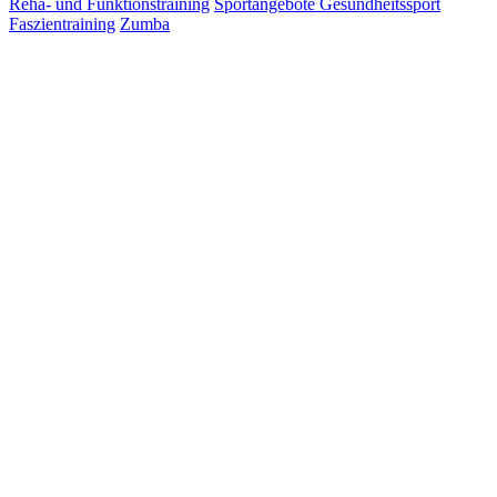
Reha- und Funktionstraining
Sportangebote Gesundheitssport
Faszientraining
Zumba