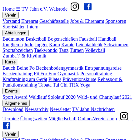
Home
☰
TV Jahn e.V. Walsrode
Verein
Vorstand
Ehrenrat
Geschäftsstelle
Jobs & Ehrenamt
Sponsoren
Sportstätten
Intern
Abteilungen
Badminton
Basketball
Bogenschießen
Faustball
Handball
Jonglieren
Judo
Jugger
Kanu
Karate
Leichtathletik
Schwimmen
Sportabzeichen
Taekwondo
Tanz
Turnen
Volleyball
Zumba® & Rhythmik
Kurse
Bauch Beine Po
Beckenbodengymnastik
Entspannungsreise
Faszientraining
Fit For Fun
Gymnastik
Personaltraining
Krafttraining am Gerät
Pilates
Präventionskurse
Rehasport &
Funktionstraining
Tabata
Tai Chi
TRX
Yoga
Events
Sport Award
Waldlauf
Sololauf 2020
Wald- und Charitylauf 2021
Allgemeines
Download
Newsarchiv
Newsletter
TV Jahn Nachrichten
Termine
Übungszeiten
Mitgliedschaft
Online-Vereinsshop
Verein