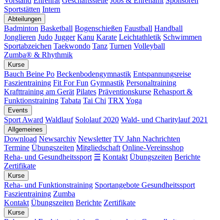
Vorstand
Ehrenrat
Geschäftsstelle
Jobs & Ehrenamt
Sponsoren
Sportstätten
Intern
Abteilungen
Badminton
Basketball
Bogenschießen
Faustball
Handball
Jonglieren
Judo
Jugger
Kanu
Karate
Leichtathletik
Schwimmen
Sportabzeichen
Taekwondo
Tanz
Turnen
Volleyball
Zumba® & Rhythmik
Kurse
Bauch Beine Po
Beckenbodengymnastik
Entspannungsreise
Faszientraining
Fit For Fun
Gymnastik
Personaltraining
Krafttraining am Gerät
Pilates
Präventionskurse
Rehasport &
Funktionstraining
Tabata
Tai Chi
TRX
Yoga
Events
Sport Award
Waldlauf
Sololauf 2020
Wald- und Charitylauf 2021
Allgemeines
Download
Newsarchiv
Newsletter
TV Jahn Nachrichten
Termine
Übungszeiten
Mitgliedschaft
Online-Vereinsshop
Reha- und Gesundheitssport
☰
Kontakt
Übungszeiten
Berichte
Zertifikate
Kurse
Reha- und Funktionstraining
Sportangebote Gesundheitssport
Faszientraining
Zumba
Kontakt
Übungszeiten
Berichte
Zertifikate
Kurse