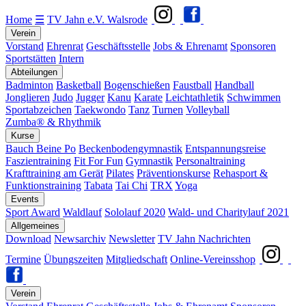
Home
☰
TV Jahn e.V. Walsrode
Verein
Vorstand
Ehrenrat
Geschäftsstelle
Jobs & Ehrenamt
Sponsoren
Sportstätten
Intern
Abteilungen
Badminton
Basketball
Bogenschießen
Faustball
Handball
Jonglieren
Judo
Jugger
Kanu
Karate
Leichtathletik
Schwimmen
Sportabzeichen
Taekwondo
Tanz
Turnen
Volleyball
Zumba® & Rhythmik
Kurse
Bauch Beine Po
Beckenbodengymnastik
Entspannungsreise
Faszientraining
Fit For Fun
Gymnastik
Personaltraining
Krafttraining am Gerät
Pilates
Präventionskurse
Rehasport &
Funktionstraining
Tabata
Tai Chi
TRX
Yoga
Events
Sport Award
Waldlauf
Sololauf 2020
Wald- und Charitylauf 2021
Allgemeines
Download
Newsarchiv
Newsletter
TV Jahn Nachrichten
Termine
Übungszeiten
Mitgliedschaft
Online-Vereinsshop
Verein