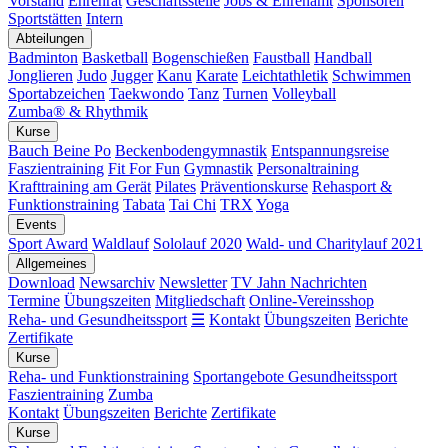
Vorstand
Ehrenrat
Geschäftsstelle
Jobs & Ehrenamt
Sponsoren
Sportstätten
Intern
Abteilungen
Badminton
Basketball
Bogenschießen
Faustball
Handball
Jonglieren
Judo
Jugger
Kanu
Karate
Leichtathletik
Schwimmen
Sportabzeichen
Taekwondo
Tanz
Turnen
Volleyball
Zumba® & Rhythmik
Kurse
Bauch Beine Po
Beckenbodengymnastik
Entspannungsreise
Faszientraining
Fit For Fun
Gymnastik
Personaltraining
Krafttraining am Gerät
Pilates
Präventionskurse
Rehasport &
Funktionstraining
Tabata
Tai Chi
TRX
Yoga
Events
Sport Award
Waldlauf
Sololauf 2020
Wald- und Charitylauf 2021
Allgemeines
Download
Newsarchiv
Newsletter
TV Jahn Nachrichten
Termine
Übungszeiten
Mitgliedschaft
Online-Vereinsshop
Reha- und Gesundheitssport
☰
Kontakt
Übungszeiten
Berichte
Zertifikate
Kurse
Reha- und Funktionstraining
Sportangebote Gesundheitssport
Faszientraining
Zumba
Kontakt
Übungszeiten
Berichte
Zertifikate
Kurse