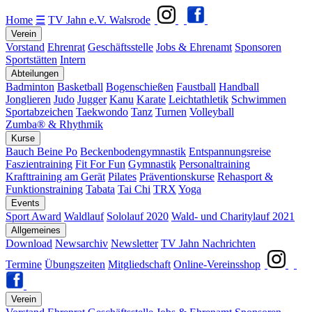
Home
☰
TV Jahn e.V. Walsrode
Verein
Vorstand
Ehrenrat
Geschäftsstelle
Jobs & Ehrenamt
Sponsoren
Sportstätten
Intern
Abteilungen
Badminton
Basketball
Bogenschießen
Faustball
Handball
Jonglieren
Judo
Jugger
Kanu
Karate
Leichtathletik
Schwimmen
Sportabzeichen
Taekwondo
Tanz
Turnen
Volleyball
Zumba® & Rhythmik
Kurse
Bauch Beine Po
Beckenbodengymnastik
Entspannungsreise
Faszientraining
Fit For Fun
Gymnastik
Personaltraining
Krafttraining am Gerät
Pilates
Präventionskurse
Rehasport &
Funktionstraining
Tabata
Tai Chi
TRX
Yoga
Events
Sport Award
Waldlauf
Sololauf 2020
Wald- und Charitylauf 2021
Allgemeines
Download
Newsarchiv
Newsletter
TV Jahn Nachrichten
Termine
Übungszeiten
Mitgliedschaft
Online-Vereinsshop
Verein