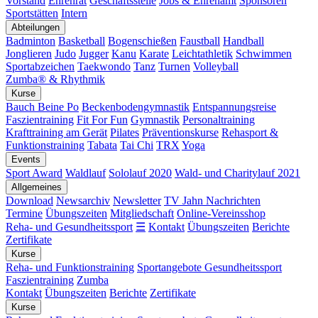
Vorstand
Ehrenrat
Geschäftsstelle
Jobs & Ehrenamt
Sponsoren
Sportstätten
Intern
Abteilungen
Badminton
Basketball
Bogenschießen
Faustball
Handball
Jonglieren
Judo
Jugger
Kanu
Karate
Leichtathletik
Schwimmen
Sportabzeichen
Taekwondo
Tanz
Turnen
Volleyball
Zumba® & Rhythmik
Kurse
Bauch Beine Po
Beckenbodengymnastik
Entspannungsreise
Faszientraining
Fit For Fun
Gymnastik
Personaltraining
Krafttraining am Gerät
Pilates
Präventionskurse
Rehasport &
Funktionstraining
Tabata
Tai Chi
TRX
Yoga
Events
Sport Award
Waldlauf
Sololauf 2020
Wald- und Charitylauf 2021
Allgemeines
Download
Newsarchiv
Newsletter
TV Jahn Nachrichten
Termine
Übungszeiten
Mitgliedschaft
Online-Vereinsshop
Reha- und Gesundheitssport
☰
Kontakt
Übungszeiten
Berichte
Zertifikate
Kurse
Reha- und Funktionstraining
Sportangebote Gesundheitssport
Faszientraining
Zumba
Kontakt
Übungszeiten
Berichte
Zertifikate
Kurse