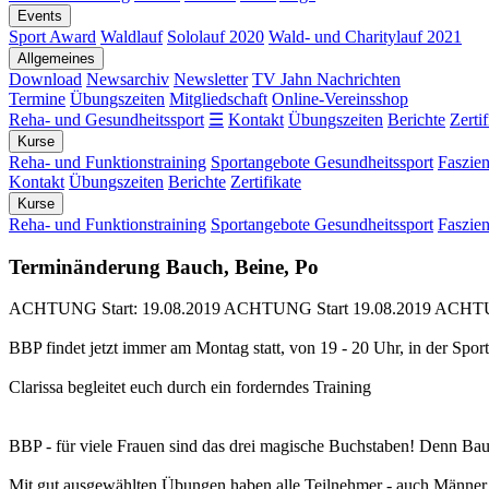
Events
Sport Award
Waldlauf
Sololauf 2020
Wald- und Charitylauf 2021
Allgemeines
Download
Newsarchiv
Newsletter
TV Jahn Nachrichten
Termine
Übungszeiten
Mitgliedschaft
Online-Vereinsshop
Reha- und Gesundheitssport
☰
Kontakt
Übungszeiten
Berichte
Zertif
Kurse
Reha- und Funktionstraining
Sportangebote Gesundheitssport
Faszien
Kontakt
Übungszeiten
Berichte
Zertifikate
Kurse
Reha- und Funktionstraining
Sportangebote Gesundheitssport
Faszien
Terminänderung Bauch, Beine, Po
ACHTUNG Start: 19.08.2019 ACHTUNG Start 19.08.2019 ACHTUN
BBP findet jetzt immer am Montag statt, von 19 - 20 Uhr, in der Spor
Clarissa begleitet euch durch ein forderndes Training
BBP - für viele Frauen sind das drei magische Buchstaben! Denn Bau
Mit gut ausgewählten Übungen haben alle Teilnehmer - auch Männer -