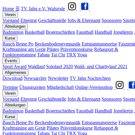
Home
☰
TV Jahn e.V. Walsrode
Verein
Vorstand
Ehrenrat
Geschäftsstelle
Jobs & Ehrenamt
Sponsoren
Sports
Abteilungen
Badminton
Basketball
Bogenschießen
Faustball
Handball
Jonglieren
Kurse
Bauch Beine Po
Beckenbodengymnastik
Entspannungsreise
Faszient
Krafttraining am Gerät
Pilates
Präventionskurse
Rehasport &
Funktionstraining
Tabata
Tai Chi
TRX
Yoga
Events
Sport Award
Waldlauf
Sololauf 2020
Wald- und Charitylauf 2021
Allgemeines
Download
Newsarchiv
Newsletter
TV Jahn Nachrichten
Termine
Übungszeiten
Mitgliedschaft
Online-Vereinsshop
Verein
Vorstand
Ehrenrat
Geschäftsstelle
Jobs & Ehrenamt
Sponsoren
Sports
Abteilungen
Badminton
Basketball
Bogenschießen
Faustball
Handball
Jonglieren
Kurse
Bauch Beine Po
Beckenbodengymnastik
Entspannungsreise
Faszient
Krafttraining am Gerät
Pilates
Präventionskurse
Rehasport &
Funktionstraining
Tabata
Tai Chi
TRX
Yoga