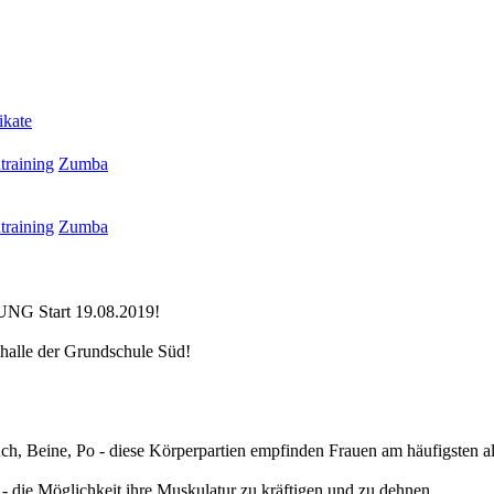
ikate
training
Zumba
training
Zumba
G Start 19.08.2019!
thalle der Grundschule Süd!
ch, Beine, Po - diese Körperpartien empfinden Frauen am häufigsten a
 die Möglichkeit ihre Muskulatur zu kräftigen und zu dehnen.