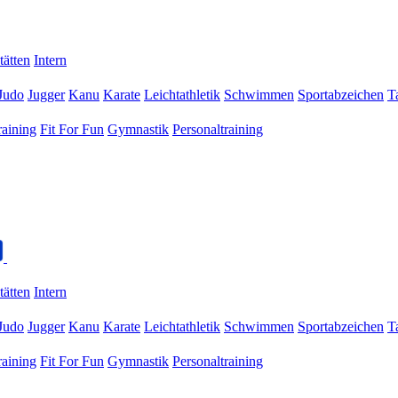
tätten
Intern
Judo
Jugger
Kanu
Karate
Leichtathletik
Schwimmen
Sportabzeichen
T
raining
Fit For Fun
Gymnastik
Personaltraining
tätten
Intern
Judo
Jugger
Kanu
Karate
Leichtathletik
Schwimmen
Sportabzeichen
T
raining
Fit For Fun
Gymnastik
Personaltraining