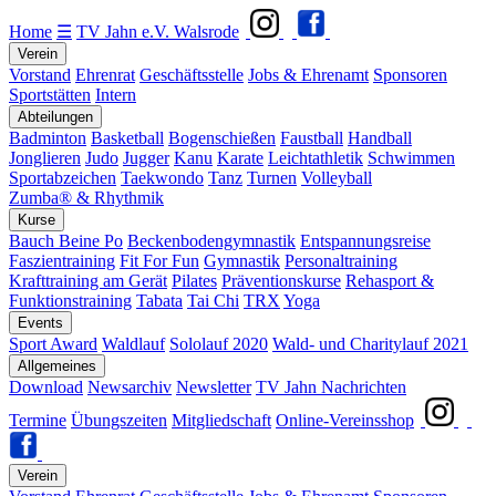
Home
☰
TV Jahn e.V. Walsrode
Verein
Vorstand
Ehrenrat
Geschäftsstelle
Jobs & Ehrenamt
Sponsoren
Sportstätten
Intern
Abteilungen
Badminton
Basketball
Bogenschießen
Faustball
Handball
Jonglieren
Judo
Jugger
Kanu
Karate
Leichtathletik
Schwimmen
Sportabzeichen
Taekwondo
Tanz
Turnen
Volleyball
Zumba® & Rhythmik
Kurse
Bauch Beine Po
Beckenbodengymnastik
Entspannungsreise
Faszientraining
Fit For Fun
Gymnastik
Personaltraining
Krafttraining am Gerät
Pilates
Präventionskurse
Rehasport &
Funktionstraining
Tabata
Tai Chi
TRX
Yoga
Events
Sport Award
Waldlauf
Sololauf 2020
Wald- und Charitylauf 2021
Allgemeines
Download
Newsarchiv
Newsletter
TV Jahn Nachrichten
Termine
Übungszeiten
Mitgliedschaft
Online-Vereinsshop
Verein