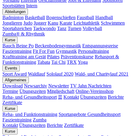
Vorstand
Ehrenrat
Geschäftsstelle
Jobs & Ehrenamt
Sponsoren
Sportstätten
Intern
Abteilungen
Badminton
Basketball
Bogenschießen
Faustball
Handball
Jonglieren
Judo
Jugger
Kanu
Karate
Leichtathletik
Schwimmen
Sportabzeichen
Taekwondo
Tanz
Turnen
Volleyball
Zumba® & Rhythmik
Kurse
Bauch Beine Po
Beckenbodengymnastik
Entspannungsreise
Faszientraining
Fit For Fun
Gymnastik
Personaltraining
Krafttraining am Gerät
Pilates
Präventionskurse
Rehasport &
Funktionstraining
Tabata
Tai Chi
TRX
Yoga
Events
Sport Award
Waldlauf
Sololauf 2020
Wald- und Charitylauf 2021
Allgemeines
Download
Newsarchiv
Newsletter
TV Jahn Nachrichten
Termine
Übungszeiten
Mitgliedschaft
Online-Vereinsshop
Reha- und Gesundheitssport
☰
Kontakt
Übungszeiten
Berichte
Zertifikate
Kurse
Reha- und Funktionstraining
Sportangebote Gesundheitssport
Faszientraining
Zumba
Kontakt
Übungszeiten
Berichte
Zertifikate
Kurse